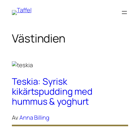
Hoppa
till
innehåll
Västindien
Teskia: Syrisk
kikärtspudding med
hummus & yoghurt
Av
Anna Billing