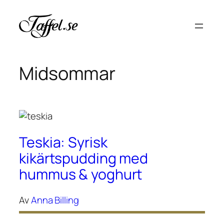
Hoppa
till
innehåll
Midsommar
Teskia: Syrisk
kikärtspudding med
hummus & yoghurt
Av
Anna Billing