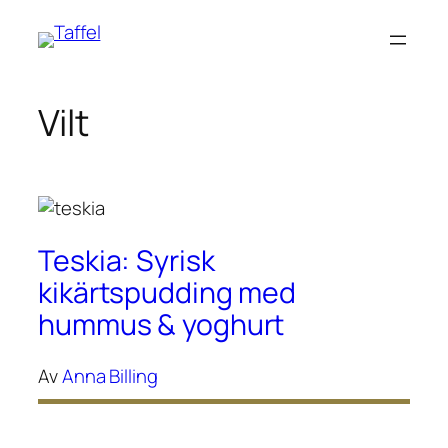
Hoppa
till
innehåll
Vilt
Teskia: Syrisk
kikärtspudding med
hummus & yoghurt
Av
Anna Billing