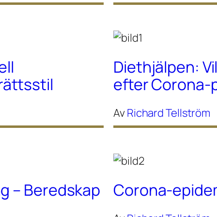
ell
Diethjälpen: Vi
ttsstil
efter Corona
Av
Richard Tellström
ng – Beredskap
Corona-epidem