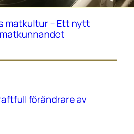
matkultur – Ett nytt
r matkunnandet
raftfull förändrare av