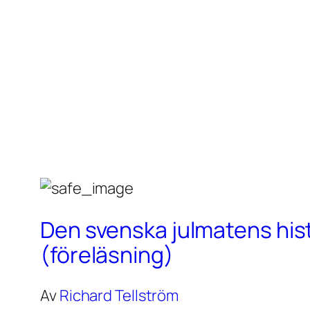
Den svenska julmatens his
(föreläsning)
Av
Richard Tellström