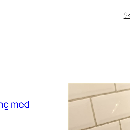
Sk
ing med