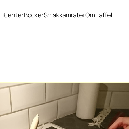
ribenter
Böcker
Smakkamrater
Om Taffel