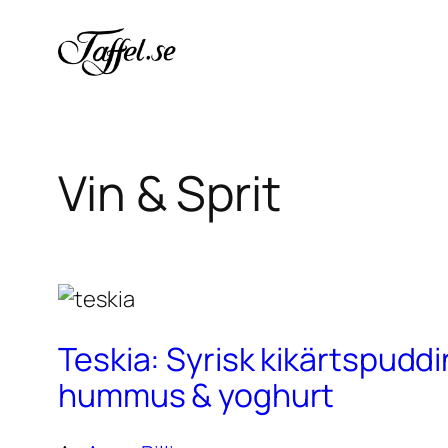
Hoppa
till
innehåll
Vin & Sprit
Teskia: Syrisk kikärtspudd
hummus & yoghurt