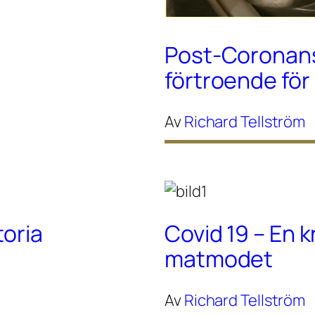
Post-Coronans 
förtroende fö
Av
Richard Tellström
toria
Covid 19 – En k
matmodet
Av
Richard Tellström