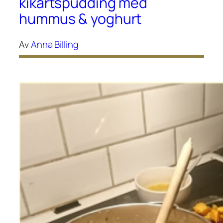
kikärtspudding med
hummus & yoghurt
Av
Anna Billing