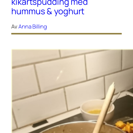
kikärtspudding med
hummus & yoghurt
Av
Anna Billing