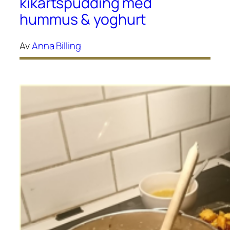
kikärtspudding med
hummus & yoghurt
Av
Anna Billing