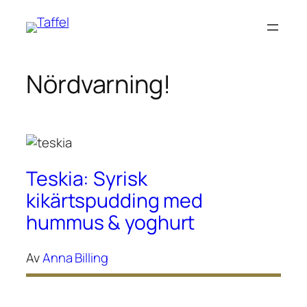
Hoppa
till
innehåll
Nördvarning!
Teskia: Syrisk
kikärtspudding med
hummus & yoghurt
Av
Anna Billing