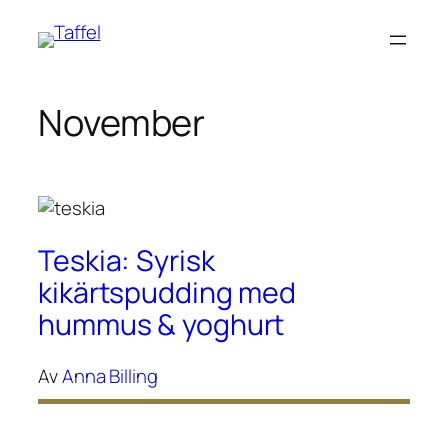
Hoppa
till
innehåll
November
Teskia: Syrisk
kikärtspudding med
hummus & yoghurt
Av
Anna Billing