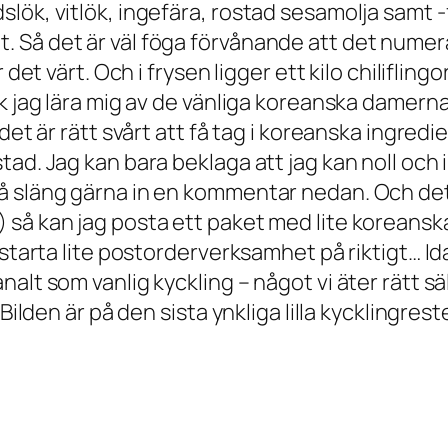
lök, vitlök, ingefära, rostad sesamolja samt 
Så det är väl föga förvånande att det numera 
 det värt. Och i frysen ligger ett kilo chiliflin
ck jag lära mig av de vänliga koreanska dame
det är rätt svårt att få tag i koreanska ingred
ad. Jag kan bara beklaga att jag kan noll och 
släng gärna in en kommentar nedan. Och det går 
 så kan jag posta ett paket med lite koreansk
 starta lite postorderverksamhet på riktigt… Id
alt som vanlig kyckling – något vi äter rätt sä
 Bilden är på den sista ynkliga lilla kycklingre