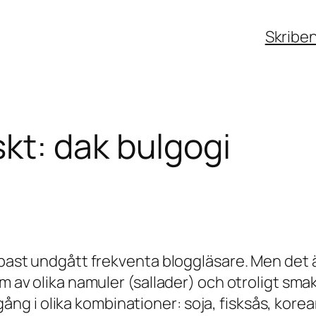
Skribe
kt: dak bulgogi
appast undgått frekventa bloggläsare. Men det 
m av olika namuler (sallader) och otroligt smak
 i olika kombinationer: soja, fisksås, korean