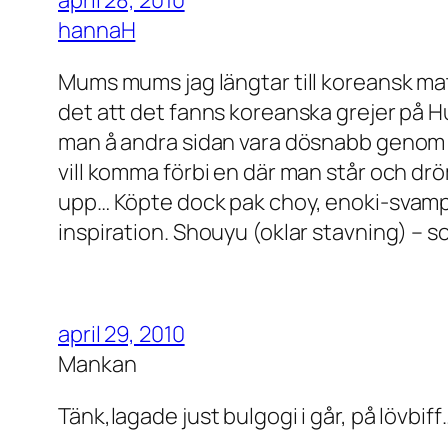
hannaH
Mums mums jag längtar till koreansk mat
det att det fanns koreanska grejer på Hu
man å andra sidan vara dösnabb genom d
vill komma förbi en där man står och drö
upp… Köpte dock pak choy, enoki-svampa
inspiration. Shouyu (oklar stavning) – s
april 29, 2010
Mankan
Tänk,lagade just bulgogi i går, på lövbiff