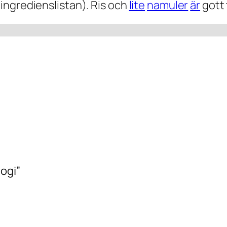
 ingredienslistan). Ris och
lite
namuler
är
gott t
gogi”