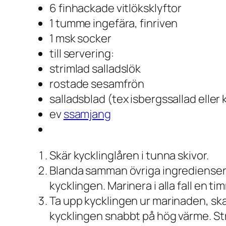
6 finhackade vitlöksklyftor
1 tumme ingefära, finriven
1 msk socker
till servering:
strimlad salladslök
rostade sesamfrön
salladsblad (tex isbergssallad eller 
ev
ssamjang
Skär kycklinglåren i tunna skivor.
Blanda samman övriga ingredienser t
kycklingen. Marinera i alla fall en 
Ta upp kycklingen ur marinaden, skaka
kycklingen snabbt på hög värme. Str