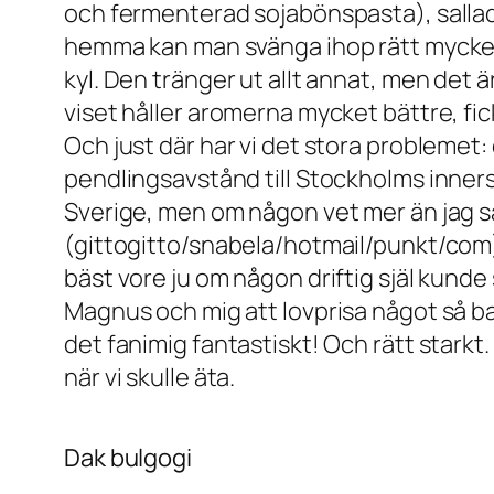
och fermenterad sojabönspasta), sallads
hemma kan man svänga ihop rätt mycket. 
kyl. Den tränger ut allt annat, men det är
viset håller aromerna mycket bättre, fi
Och just där har vi det stora problemet: 
pendlingsavstånd till Stockholms innerst
Sverige, men om någon vet mer än jag så 
(gittogitto/snabela/hotmail/punkt/com)
bäst vore ju om någon driftig själ kunde
Magnus och mig att lovprisa något så ban
det fanimig fantastiskt! Och rätt starkt.
när vi skulle äta.
Dak bulgogi