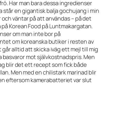
-frö. Har man bara dessa ingredienser
står en gigantisk balja gochujang i min
gor och väntar på att användas – på det
rna på Korean Food på Luntmakargatan.
ienser om man inte bor på
intet om koreanska butiker i resten av
alltid att skicka iväg ett mejl till mig
a basvaror mot självkostnadspris. Men
ag blir det ett recept som fick både
llan. Men med en chilistark marinad blir
sten eftersom kamerabatteriet var slut