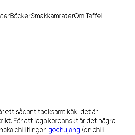
nter
Böcker
Smakkamrater
Om Taffel
är ett sådant tacksamt kök: det är
rikt. För att laga koreanskt är det några
ska chiliflingor,
gochujang
(en chili-