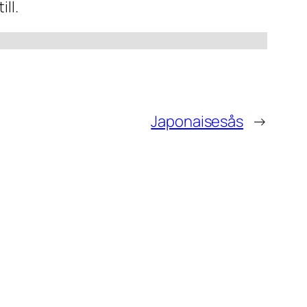
ill.
Japonaisesås
→