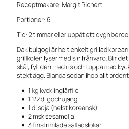
Receptmakare: Margit Richert
Portioner: 6
Tid: 2 timmar eller uppåt ett dygn bero
Dak bulgogi är helt enkelt grillad korea
grillkolen lyser med sin frånvaro. Blir 
skål, fyll den med ris och toppa med kyc
stekt ägg. Blanda sedan ihop allt ordentl
1 kg kycklinglårfilé
1 1/2 dl gochujang
1 dl soja (helst koreansk)
2 msk sesamolja
3 finstrimlade salladslökar