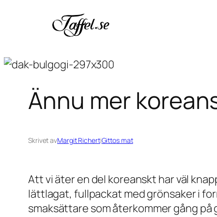
Hoppa
till
innehåll
Ännu mer koreans
Skrivet av
Margit Richert
i
Gittos mat
Att vi äter en del koreanskt har väl kn
lättlagat, fullpackat med grönsaker i for
smaksättare som återkommer gång på gång