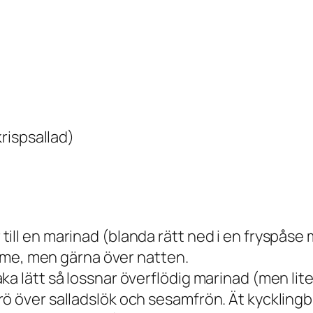
krispsallad)
ill en marinad (blanda rätt ned i en fryspåse
timme, men gärna över natten.
 lätt så lossnar överflödig marinad (men lite sk
ö över salladslök och sesamfrön. Ät kycklingbi