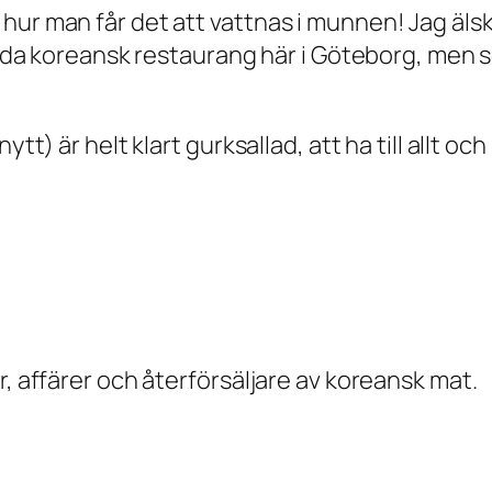
hur man får det att vattnas i munnen! Jag älsk
 enda koreansk restaurang här i Göteborg, men s
ytt) är helt klart gurksallad, att ha till allt o
r, affärer och återförsäljare av koreansk mat.