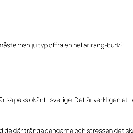
måste man ju typ offra en hel arirang-burk?
r så pass okänt i sverige. Det är verkligen ett
ed de där trånga gångarna och stressen det ska