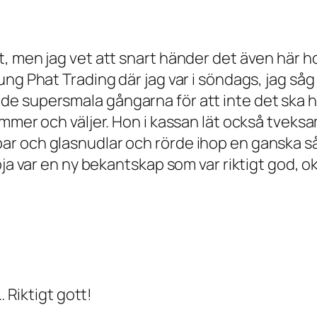
, men jag vet att snart händer det även här ho
ng Phat Trading där jag var i söndags, jag såg
e supersmala gångarna för att inte det ska h
mmer och väljer. Hon i kassan lät också tveksa
r och glasnudlar och rörde ihop en ganska så 
oja var en ny bekantskap som var riktigt god, o
… Riktigt gott!