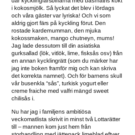
där kycklingfärsbiffarna med basmatris kokt
i kokosmjölk. Så lyckat det blev i lördags
och våra gäster var lyriska! Och vi som
aldrig gjort färs på kyckling förut. Den
rostade kardemumman, den mjuka
kokossmaken, mango chutneyn, mums!
Jag lade dessutom till din asiatiska
gurksallad (lök, vitlök, lime, fisksås osv) från
en annan kycklingrätt (som du märker har
jag inte boken framför mig och kan skriva
det korrekta namnet). Och för barnens skull
vår busenkla “sås”, turkisk yogurt eller
creme fraiche med valfri mängd sweet
chilisås i.
Nu har jag i familjens ambitiösa
veckomatlista skrivit in minst två Lottarätter
till – mannen kom just hem från
storhandling med jättepack limeblad eftyer