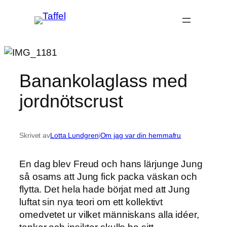
Hoppa
till
innehåll
Banankolaglass med
jordnötscrust
Skrivet av
Lotta Lundgren
i
Om jag var din hemmafru
En dag blev Freud och hans lärjunge Jung
så osams att Jung fick packa väskan och
flytta. Det hela hade börjat med att Jung
luftat sin nya teori om ett kollektivt
omedvetet ur vilket människans alla idéer,