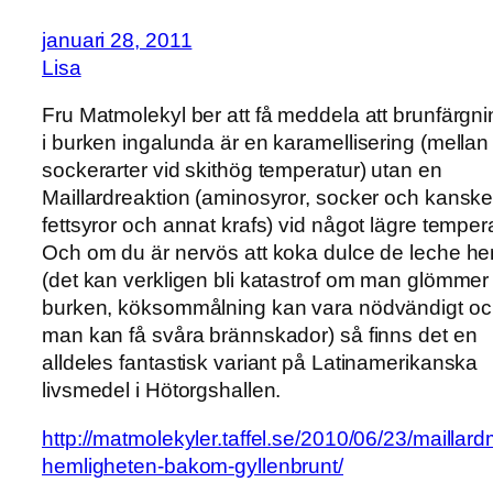
januari 28, 2011
Lisa
Fru Matmolekyl ber att få meddela att brunfärgn
i burken ingalunda är en karamellisering (mellan
sockerarter vid skithög temperatur) utan en
Maillardreaktion (aminosyror, socker och kansk
fettsyror och annat krafs) vid något lägre tempera
Och om du är nervös att koka dulce de leche 
(det kan verkligen bli katastrof om man glömmer
burken, köksommålning kan vara nödvändigt o
man kan få svåra brännskador) så finns det en
alldeles fantastisk variant på Latinamerikanska
livsmedel i Hötorgshallen.
http://matmolekyler.taffel.se/2010/06/23/maillard
hemligheten-bakom-gyllenbrunt/