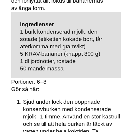
och förflyttat allt fokus till bananernas
avlånga form.
Ingredienser
1 burk kondenserad mjölk, den
sötade (etiketten kokade bort, får
återkomma med gramvikt)
5 KRAV-bananer (knappt 800 g)
1 dl jordnötter, rostade
50 mandelmassa
Portioner: 6–8
Gör så här:
Sjud under lock den oöppnade
konservburken med kondenserade
mjölk i 1 timme. Använd en stor kastrull
och se till att hela burken är täckt av
vatten under hela koktiden. Ta