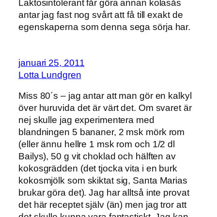
Laktosintolerant får göra annan kolasås
antar jag fast nog svårt att få till exakt de
egenskaperna som denna sega sörja har.
januari 25, 2011
Lotta Lundgren
Miss 80´s – jag antar att man gör en kalkyl
över huruvida det är värt det. Om svaret är
nej skulle jag experimentera med
blandningen 5 bananer, 2 msk mörk rom
(eller ännu hellre 1 msk rom och 1/2 dl
Bailys), 50 g vit choklad och hälften av
kokosgrädden (det tjocka vita i en burk
kokosmjölk som skiktat sig, Santa Marias
brukar göra det). Jag har alltså inte provat
det här receptet själv (än) men jag tror att
det skulle kunna vara fantastiskt. Jag kan