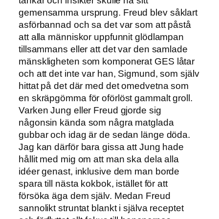
tankar och insikter skulle ha sitt
gemensamma ursprung. Freud blev såklart
asförbannad och sa det var som att påstå
att alla människor uppfunnit glödlampan
tillsammans eller att det var den samlade
mänskligheten som komponerat GES låtar
och att det inte var han, Sigmund, som själv
hittat på det där med det omedvetna som
en skräpgömma för oförlöst gammalt groll.
Varken Jung eller Freud gjorde sig
någonsin kända som några matglada
gubbar och idag är de sedan länge döda.
Jag kan därför bara gissa att Jung hade
hållit med mig om att man ska dela alla
idéer genast, inklusive dem man borde
spara till nästa kokbok, istället för att
försöka äga dem själv. Medan Freud
sannolikt struntat blankt i själva receptet