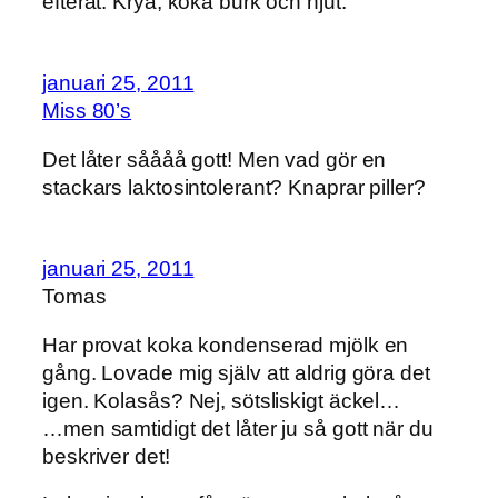
efteråt. Krya, koka burk och njut.
januari 25, 2011
Miss 80’s
Det låter såååå gott! Men vad gör en
stackars laktosintolerant? Knaprar piller?
januari 25, 2011
Tomas
Har provat koka kondenserad mjölk en
gång. Lovade mig själv att aldrig göra det
igen. Kolasås? Nej, sötsliskigt äckel…
…men samtidigt det låter ju så gott när du
beskriver det!