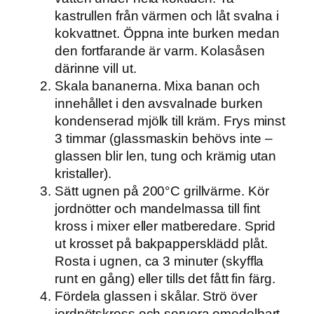
kastrullen från värmen och låt svalna i
kokvattnet. Öppna inte burken medan
den fortfarande är varm. Kolasåsen
därinne vill ut.
Skala bananerna. Mixa banan och
innehållet i den avsvalnade burken
kondenserad mjölk till kräm. Frys minst
3 timmar (glassmaskin behövs inte –
glassen blir len, tung och krämig utan
kristaller).
Sätt ugnen på 200°C grillvärme. Kör
jordnötter och mandelmassa till fint
kross i mixer eller matberedare. Sprid
ut krosset på bakpappersklädd plåt.
Rosta i ugnen, ca 3 minuter (skyffla
runt en gång) eller tills det fått fin färg.
Fördela glassen i skålar. Strö över
jordnötskross och servera omedelbart.