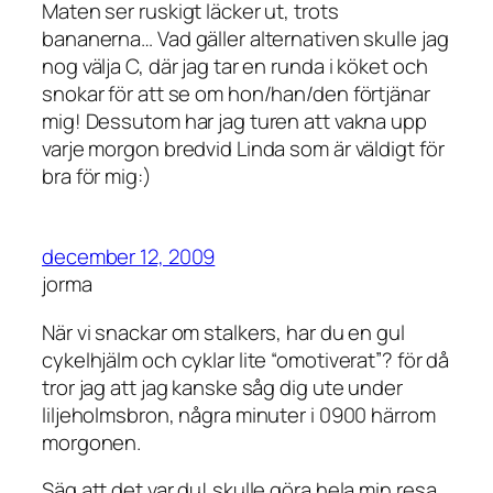
Maten ser ruskigt läcker ut, trots
bananerna… Vad gäller alternativen skulle jag
nog välja C, där jag tar en runda i köket och
snokar för att se om hon/han/den förtjänar
mig! Dessutom har jag turen att vakna upp
varje morgon bredvid Linda som är väldigt för
bra för mig:)
december 12, 2009
jorma
När vi snackar om stalkers, har du en gul
cykelhjälm och cyklar lite “omotiverat”? för då
tror jag att jag kanske såg dig ute under
liljeholmsbron, några minuter i 0900 härrom
morgonen.
Säg att det var du! skulle göra hela min resa