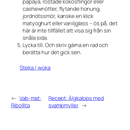
papaya, rostade kokosflingor eller
cashewnötter, flytande honung,
jordnötssmör, kanske en klick
matyoghurt eller vaniljglass – ös på, det
här är inte tillfället att visa sig från sin
snåla sida.
Lycka till. Och skriv gärna en rad och
berätta hur det gick sen.
Steka / woka
←
Vab-mat:
Recept: Älgkalops med
Ribollita
svampmyller
→