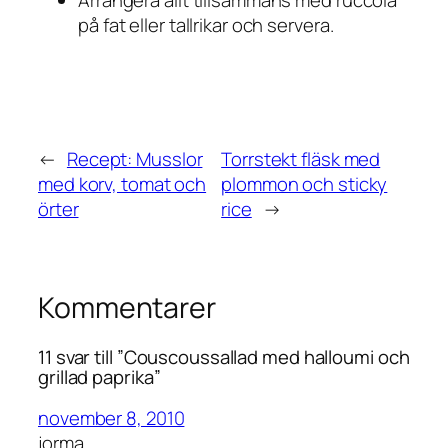
Arrangera allt tillsammans med ruccola
på fat eller tallrikar och servera.
←
Recept: Musslor
Torrstekt fläsk med
med korv, tomat och
plommon och sticky
örter
rice
→
Kommentarer
11 svar till ”Couscoussallad med halloumi och
grillad paprika”
november 8, 2010
jorma