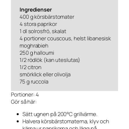
Ingredienser
400 g körsbärstomater
4 stora paprikor
1 dl solrosfrö, skalat
4 portioner couscous, helst libanesisk
moghrabieh
250 g halloumi
1/2 rödlök (kan uteslutas)
1/2 citron
smörklick eller olivolja
75 g ruccola
Portioner: 4
Gör så här:
Sätt ugnen på 200°C grillvärme.
Halvera körsbärstomaterna, klyv och
kärna ur paprikorna och lägg på