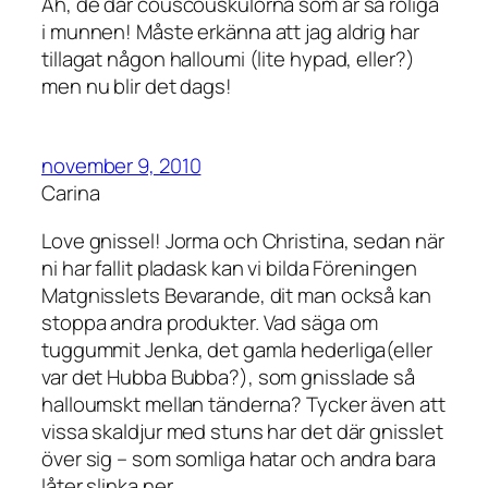
Åh, de där couscouskulorna som är så roliga
i munnen! Måste erkänna att jag aldrig har
tillagat någon halloumi (lite hypad, eller?)
men nu blir det dags!
november 9, 2010
Carina
Love gnissel! Jorma och Christina, sedan när
ni har fallit pladask kan vi bilda Föreningen
Matgnisslets Bevarande, dit man också kan
stoppa andra produkter. Vad säga om
tuggummit Jenka, det gamla hederliga(eller
var det Hubba Bubba?), som gnisslade så
halloumskt mellan tänderna? Tycker även att
vissa skaldjur med stuns har det där gnisslet
över sig – som somliga hatar och andra bara
låter slinka ner.