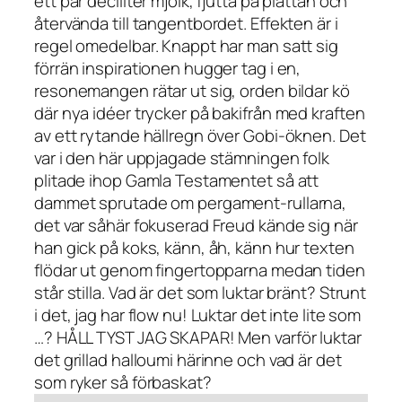
ett par deciliter mjölk, fjutta på plattan och
återvända till tangentbordet. Effekten är i
regel omedelbar. Knappt har man satt sig
förrän inspirationen hugger tag i en,
resonemangen rätar ut sig, orden bildar kö
där nya idéer trycker på bakifrån med kraften
av ett rytande hällregn över Gobi-öknen. Det
var i den här uppjagade stämningen folk
plitade ihop Gamla Testamentet så att
dammet sprutade om pergament-rullarna,
det var såhär fokuserad Freud kände sig när
han gick på koks, känn, åh, känn hur texten
flödar ut genom fingertopparna medan tiden
står stilla. Vad är det som luktar bränt? Strunt
i det, jag har flow nu! Luktar det inte lite som
…? HÅLL TYST JAG SKAPAR! Men varför luktar
det grillad halloumi härinne och vad är det
som ryker så förbaskat?