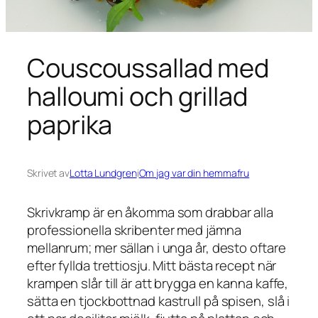
Couscoussallad med
halloumi och grillad
paprika
Skrivet av
Lotta Lundgren
i
Om jag var din hemmafru
Skrivkramp är en åkomma som drabbar alla
professionella skribenter med jämna
mellanrum; mer sällan i unga år, desto oftare
efter fyllda trettiosju. Mitt bästa recept när
krampen slår till är att brygga en kanna kaffe,
sätta en tjockbottnad kastrull på spisen, slå i