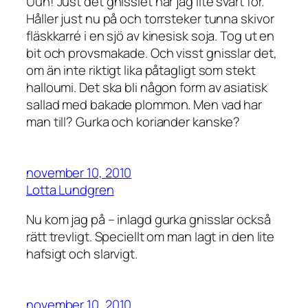
Uuh! Just det gnisslet har jag lite svårt för.
Håller just nu på och torrsteker tunna skivor
fläskkarré i en sjö av kinesisk soja. Tog ut en
bit och provsmakade. Och visst gnisslar det,
om än inte riktigt lika påtagligt som stekt
halloumi. Det ska bli någon form av asiatisk
sallad med bakade plommon. Men vad har
man till? Gurka och koriander kanske?
november 10, 2010
Lotta Lundgren
Nu kom jag på – inlagd gurka gnisslar också
rätt trevligt. Speciellt om man lagt in den lite
hafsigt och slarvigt.
november 10, 2010