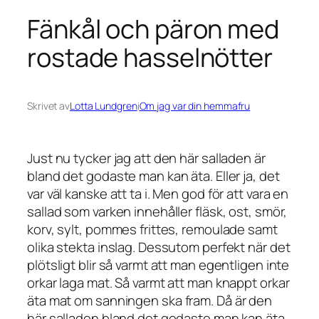
Fänkål och päron med
rostade hasselnötter
Skrivet av
Lotta Lundgren
i
Om jag var din hemmafru
Just nu tycker jag att den här salladen är
bland det godaste man kan äta. Eller ja, det
var väl kanske att ta i. Men god för att vara en
sallad som varken innehåller fläsk, ost, smör,
korv, sylt, pommes frittes, remoulade samt
olika stekta inslag. Dessutom perfekt när det
plötsligt blir så varmt att man egentligen inte
orkar laga mat. Så varmt att man knappt orkar
äta
mat om sanningen ska fram. Då är den
här salladen bland det godaste man kan äta.