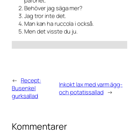
päronet.
Behöver jag säga mer?
Jag tror inte det.
Man kan ha ruccola i också.
Men det visste du ju.
←
Recept:
Inkokt lax med varm ägg-
Busenkel
och potatissallad
→
gurksallad
Kommentarer