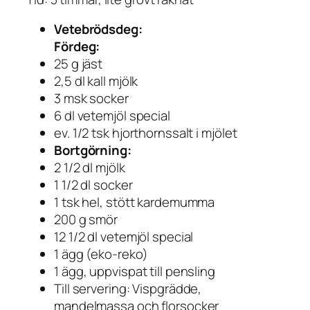
Vetebrödsdeg:
Fördeg:
25 g jäst
2,5 dl kall mjölk
3 msk socker
6 dl vetemjöl special
ev. 1/2 tsk hjorthornssalt i mjölet
Bortgörning:
2 1/2 dl mjölk
1 1/2 dl socker
1 tsk hel, stött kardemumma
200 g smör
12 1/2 dl vetemjöl special
1 ägg (eko-reko)
1 ägg, uppvispat till pensling
Till servering: Vispgrädde,
mandelmassa och florsocker