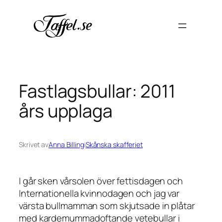
Hoppa
till
innehåll
Fastlagsbullar: 2011
års upplaga
Skrivet av
Anna Billing
i
Skånska skafferiet
I går sken vårsolen över fettisdagen och
Internationella kvinnodagen och jag var
värsta bullmamman som skjutsade in plåtar
med kardemummadoftande vetebullar i