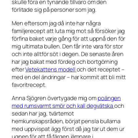
skulle föra en tynande tillvaro om den
förlitade sig på personer som jag.
Men eftersom jag då inte har några
familjerecept att luta mig mot så försöker jag
förfina baket varje gång för att uppnå den för
mig ultimata bullen. Den får inte vara för stor
och inte alltför söt i degen. De senaste åren
har jag bakat med fördeg och bortgörning
efter
Vetekattens modell
och det receptet –
med en del ändringar – har kommit att bli mitt
favoritrecept.
Anna Sjögren övertygade mig om
poängen
med rumsvarmt smör och kall degvätska
och
sedan har jag, tvärtemot
hemkunskapsråden, börjat pensla bullarna
med uppvispat ägg först då jag tar ut dem ur
ugnen för att få färgen jämnare i