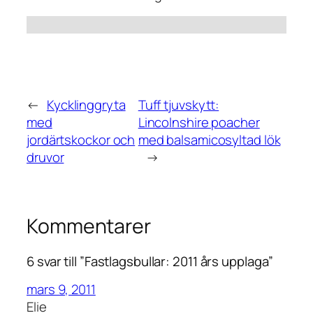
←
Kycklinggryta
Tuff tjuvskytt:
med
Lincolnshire poacher
jordärtskockor och
med balsamicosyltad lök
druvor
→
Kommentarer
6 svar till ”Fastlagsbullar: 2011 års upplaga”
mars 9, 2011
Elie