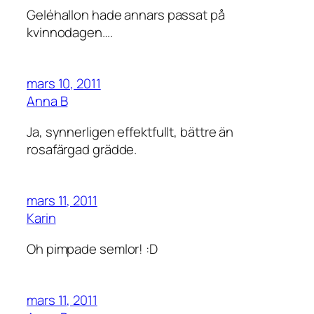
Geléhallon hade annars passat på
kvinnodagen….
mars 10, 2011
Anna B
Ja, synnerligen effektfullt, bättre än
rosafärgad grädde.
mars 11, 2011
Karin
Oh pimpade semlor! :D
mars 11, 2011