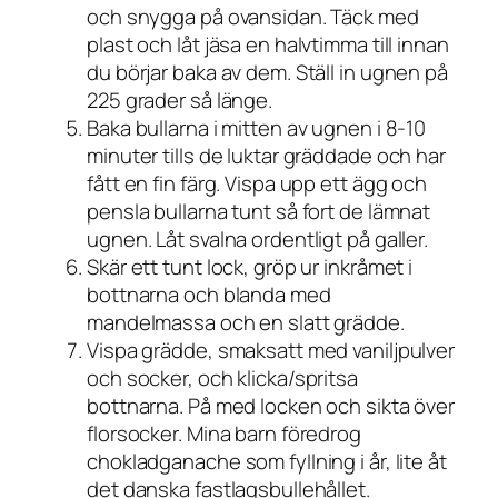
och snygga på ovansidan. Täck med
plast och låt jäsa en halvtimma till innan
du börjar baka av dem. Ställ in ugnen på
225 grader så länge.
Baka bullarna i mitten av ugnen i 8-10
minuter tills de luktar gräddade och har
fått en fin färg. Vispa upp ett ägg och
pensla bullarna tunt så fort de lämnat
ugnen. Låt svalna ordentligt på galler.
Skär ett tunt lock, gröp ur inkråmet i
bottnarna och blanda med
mandelmassa och en slatt grädde.
Vispa grädde, smaksatt med vaniljpulver
och socker, och klicka/spritsa
bottnarna. På med locken och sikta över
florsocker. Mina barn föredrog
chokladganache som fyllning i år, lite åt
det danska fastlagsbullehållet.