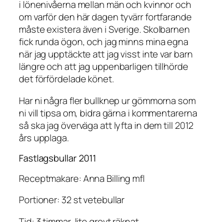
i lönenivåerna mellan män och kvinnor och
om varför den här dagen tyvärr fortfarande
måste existera även i Sverige. Skolbarnen
fick runda ögon, och jag minns mina egna
när jag upptäckte att jag visst inte var barn
längre och att jag uppenbarligen tillhörde
det förfördelade könet.
Har ni några fler bullknep ur gömmorna som
ni vill tipsa om, bidra gärna i kommentarerna
så ska jag överväga att lyfta in dem till 2012
års upplaga.
Fastlagsbullar 2011
Receptmakare: Anna Billing mfl
Portioner: 32 st vetebullar
Tid: 3 timmar, lite grovt räknat