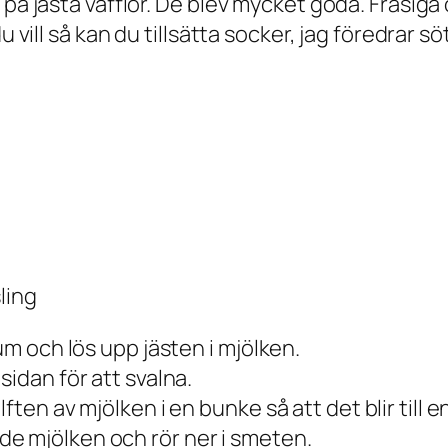
 på jästa våfflor. De blev mycket goda. Frasig
u vill så kan du tillsätta socker, jag föredrar sö
sling
um och lös upp jästen i mjölken.
sidan för att svalna.
ten av mjölken i en bunke så att det blir till e
e mjölken och rör ner i smeten.