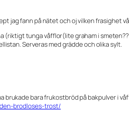
t jag fann på nätet och oj vilken frasighet våf
rna (riktigt tunga våfflor(lite graham i smeten
ellistan. Serveras med grädde och olika sylt.
a brukade bara frukostbröd på bakpulver i våff
/den-brodloses-trost/