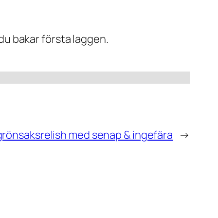
du bakar första laggen.
g grönsaksrelish med senap & ingefära
→