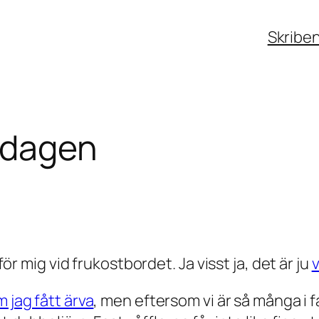
Skribe
ldagen
 för mig vid frukostbordet. Ja visst ja, det är ju
 jag fått ärva
, men eftersom vi är så många i f