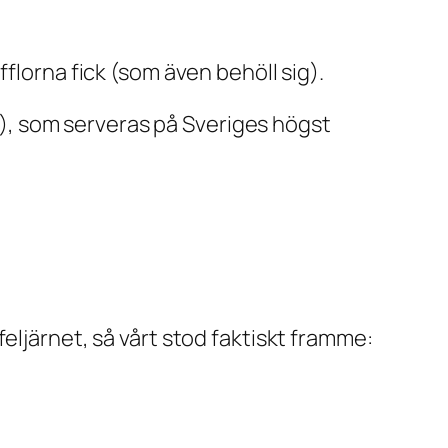
florna fick (som även behöll sig).
??), som serveras på Sveriges högst
eljärnet, så vårt stod faktiskt framme: