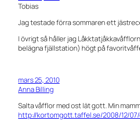
Tobias
Jag testade förra sommaren ett jästrecep
I övrigt så håller jag Låkktatjåkkavåfflo
belägna fjällstation) högt på favoritvåff
mars 25, 2010
Anna Billing
Salta våfflor med ost lät gott. Min mamm
http://kortomgott.taffel.se/2008/12/07