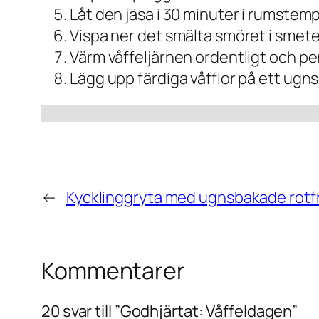
Låt den jäsa i 30 minuter i rumste
Vispa ner det smälta smöret i smeten
Värm våffeljärnen ordentligt och pe
Lägg upp färdiga våfflor på ett ugns
←
Kycklinggryta med ugnsbakade rotf
Kommentarer
20 svar till ”Godhjärtat: Våffeldagen”