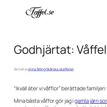
Hoppa
till
innehåll
Godhjärtat: Våffe
Skrivet av
Anna Billing
i
Skånska skafferiet
“Ikväll äter vi våfflor” berättade familjen
Mina bästa våffor gör jag i
gamla järn som