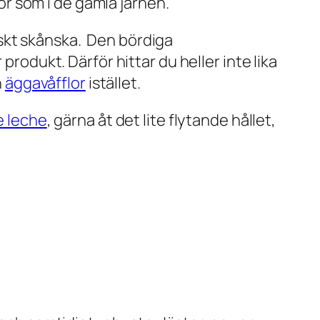
tor som i de gamla järnen.
ypiskt skånska. Den bördiga
produkt. Därför hittar du heller inte lika
h
äggavåfflor
istället.
e leche
, gärna åt det lite flytande hållet,