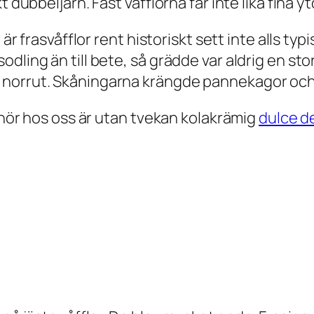
 dubbeljärn. Fast våfflorna får inte lika fina y
 är frasvåfflor rent historiskt sett inte alls t
ling än till bete, så grädde var aldrig en stor 
e norrut. Skåningarna krängde pannekagor oc
behör hos oss är utan tvekan kolakrämig
dulce d