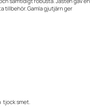
a och samtidigt robusta. Jästen gav en
ta tillbehör. Gamla gjutjärn ger
n tjock smet.