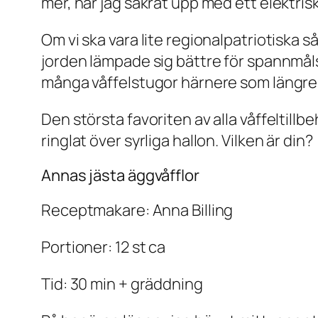
mer, har jag säkrat upp med ett elektriskt
Om vi ska vara lite regionalpatriotiska så
jorden lämpade sig bättre för spannmålsod
många våffelstugor härnere som längr
Den största favoriten av alla våffeltill
ringlat över syrliga hallon. Vilken är din?
Annas jästa äggvåfflor
Receptmakare: Anna Billing
Portioner: 12 st ca
Tid: 30 min + gräddning