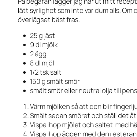
På begäran lägger jag här ut mitt recept
lätt syrlighet som inte var dum alls. Om d
överlägset bäst fras.
25 g jäst
9 dl mjölk
2 ägg
8 dl mjöl
1/2 tsk salt
150 g smält smör
smält smör eller neutral olja till pen
Värm mjölken så att den blir fingerlj
Smält sedan smöret och ställ det åt 
Vispa ihop mjölet och saltet med hälf
Vispa ihop äggen med den resterand