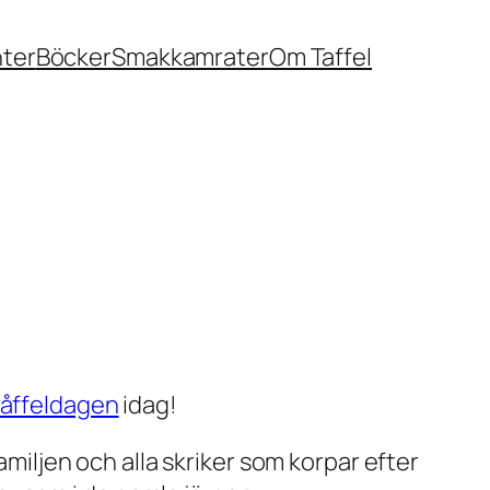
nter
Böcker
Smakkamrater
Om Taffel
våffeldagen
idag!
amiljen och alla skriker som korpar efter