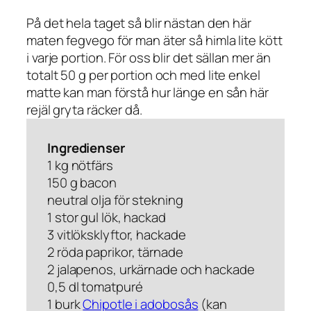
På det hela taget så blir nästan den här
maten fegvego för man äter så himla lite kött
i varje portion. För oss blir det sällan mer än
totalt 50 g per portion och med lite enkel
matte kan man förstå hur länge en sån här
rejäl gryta räcker då.
Ingredienser
1 kg nötfärs
150 g bacon
neutral olja för stekning
1 stor gul lök, hackad
3 vitlöksklyftor, hackade
2 röda paprikor, tärnade
2 jalapenos, urkärnade och hackade
0,5 dl tomatpuré
1 burk
Chipotle i adobosås
(kan