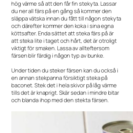
hög värme så att den får fin stekyta. Lassar
du ner all färs på en gång så kommer den
släppa vätska innan du fått till någon stekyta
och därefter kommer den koka i sina egna
köttsafter. Enda sättet att steka färs på är
att steka lite i taget och hårt, det är otroligt
viktigt för smaken. Lassa av allteftersom
färsen blir färdig i någon typ av bunke.
Under tiden du steker färsen kan du också i
en annan stekpanna försiktigt steka på
baconet. Stek det i hela skivor på låg värme
tills det är knaprigt. Skär sedan i mindre bitar
och blanda ihop med den stekta färsen.