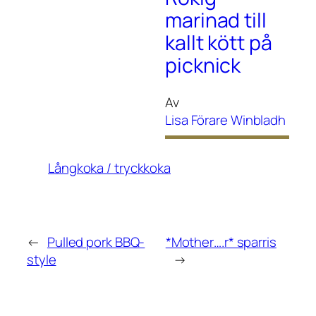
marinad till
kallt kött på
picknick
Av
Lisa Förare Winbladh
Långkoka / tryckkoka
←
Pulled pork BBQ-
*Mother….r* sparris
style
→