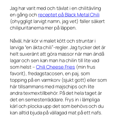
Jag har varit med och tävlat i en chilitävling
en gång och
receptet på Black Metal Chili
(ohyggligt larvigt namn, jag vet) faller säkert
chilipuritanerna mer på läppen.
Nåväl, här kör vi malet kött och struntar i
larviga “en äkta chili”-regler. Jag tycker det är
helt suveränt att göra massor när man ändå
lagar och sen kan man ha chilin till lite vad
som helst –
Chili Cheese Fries
(min frus
favorit), fredagstacosen, en paj, som
topping på en varmkorv (sjukt gott) eller som
här tillsammans med majschips och lite
andra texmextillbehör. På det hela taget är
det en semesterräddare. Frys in i lämpliga
kärl och plocka upp det som behövs och du
kan alltid bjuda på vällagad mat på ett nafs.