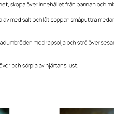
tnet, skopa över innehållet från pannan och mi
ka av med salt och låt soppan småputtra meda
apadumbröden med rapsolja och strö över sesam
 över och sörpla av hjärtans lust.