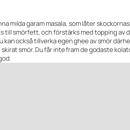
nna milda garam masala, som låter skockornas
ts till smörfett, och förstärks med topping a
 Du kan också tillverka egen ghee av smör där
 skirat smör. Du får inte fram de godaste kola
god.