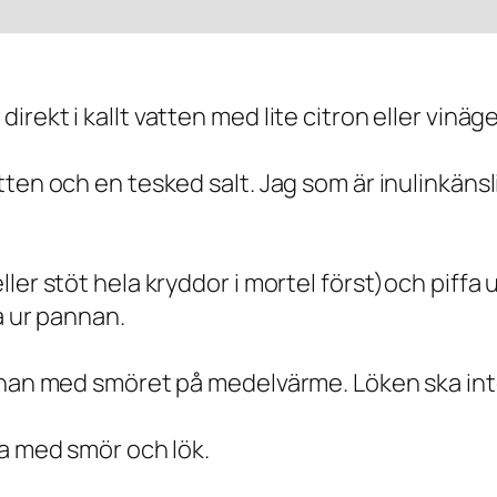
rekt i kallt vatten med lite citron eller vinä
tten och en tesked salt. Jag som är inulinkäns
ler stöt hela kryddor i mortel först)och piffa
a ur pannan.
nnan med smöret på medelvärme. Löken ska inte
da med smör och lök.