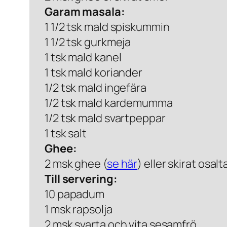
Garam masala:
1 1/2 tsk mald spiskummin
1 1/2 tsk gurkmeja
1 tsk mald kanel
1 tsk mald koriander
1/2 tsk mald ingefära
1/2 tsk mald kardemumma
1/2 tsk mald svartpeppar
1 tsk salt
Ghee:
2 msk ghee (
se här
) eller skirat osal
Till servering:
10 papadum
1 msk rapsolja
2 msk svarta och vita sesamfrö