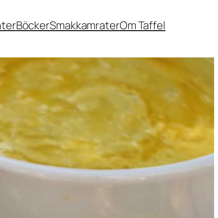
nter
Böcker
Smakkamrater
Om Taffel