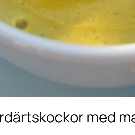
jordärtskockor med m