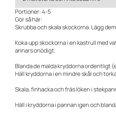
Portioner: 4-5
Gör så här:
Skrubba och skala skockorna. Lägg dem di
Koka upp skockorna i en kastrull med va
annars onödigt.
Blanda de malda kryddorna ordentligt (el
Häll kryddorna i en mindre skål och tork
Skala, finhacka och fräs löken i stekpa
Häll i kryddorna i pannan igen och blan