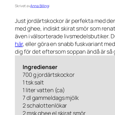
Skrivet av
Anna Billing
i
Just jordärtskockor är perfekta med de
med ghee, indiskt skirat smör som rena
även i välsorterade livsmedelsbutiker.
här
, eller göra en snabb fuskvariant med
dig för det eftersom soppan ändå är så 
Ingredienser
700 g jordärtskockor
1 tsk salt
1 liter vatten (ca)
7 dl gammeldags mjölk
2 schalottenlökar
2 msk ghee el skirat smör