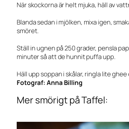
När skockorna är helt mjuka, häll av vat
Blanda sedan i mjölken, mixa igen, sma
smöret.
Ställ in ugnen på 250 grader, pensla p
minuter så att de hunnit puffa upp.
Häll upp soppan i skålar, ringla lite ghee
Fotograf:
Anna Billing
Mer smörigt på Taffel: