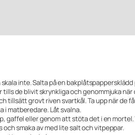
kala inte. Salta på en bakplåtspappersklädd pl
r tills de blivit skrynkliga och genommjuka när
 tillsätt grovt riven svartkål. Ta upp när de fåt
a i matberedare. Låt svalna.
p, gaffel eller genom att stöta det i en mortel. 
as och smaka av med lite salt och vitpeppar.