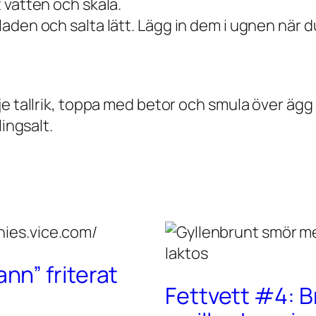
t vatten och skala.
bladen och salta lätt. Lägg in dem i ugnen när d
je tallrik, toppa med betor och smula över ägg 
lingsalt.
n” friterat
Fettvett #4: B