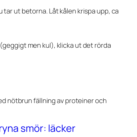
u tar ut betorna. Låt kålen krispa upp, ca
(geggigt men kul), klicka ut det rörda
ryna smör: läcker