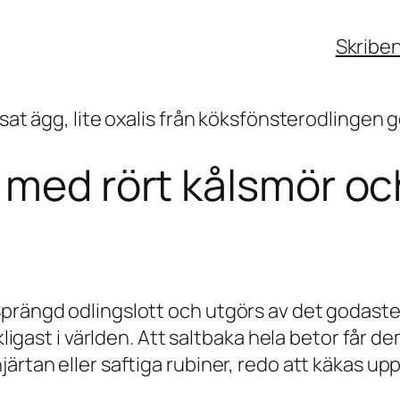
Skribe
r med rört kålsmör o
prängd odlingslott och utgörs av det godaste 
ckligast i världen. Att saltbaka hela betor får 
ärtan eller saftiga rubiner, redo att käkas upp 