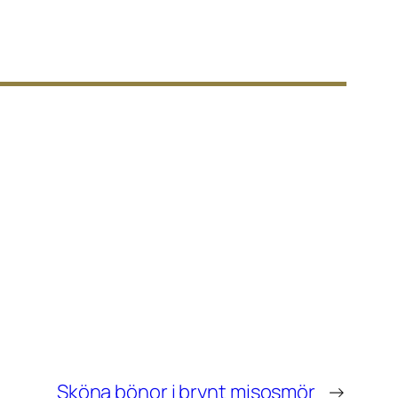
Sköna bönor i brynt misosmör
→