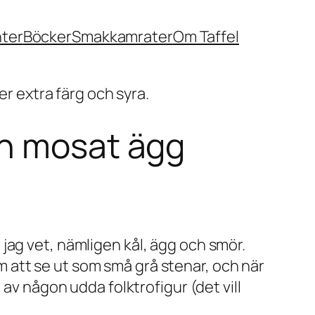
nter
Böcker
Smakkamrater
Om Taffel
ch mosat ägg
jag vet, nämligen kål, ägg och smör.
dem att se ut som små grå stenar, och när
av någon udda folktrofigur (det vill