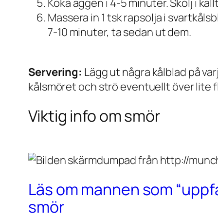
Koka äggen i 4-5 minuter. Skölj i kall
Massera in 1 tsk rapsolja i svartkåls
7-10 minuter, ta sedan ut dem.
Servering:
Lägg ut några kålblad på var
kålsmöret och strö eventuellt över lite f
Viktig info om smör
Läs om mannen som “uppfan
smör