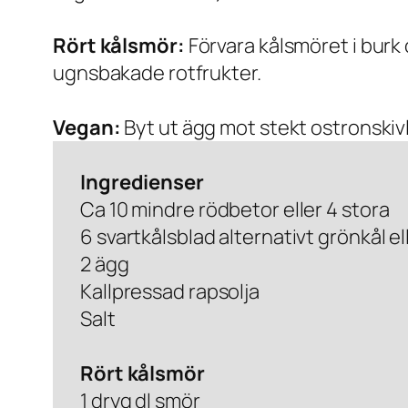
Rört kålsmör:
Förvara kålsmöret i burk 
ugnsbakade rotfrukter.
Vegan:
Byt ut ägg mot stekt ostronskivl
Ingredienser
Ca 10 mindre rödbetor eller 4 stora
6 svartkålsblad alternativt grönkål el
2 ägg
Kallpressad rapsolja
Salt
Rört kålsmör
1 dryg dl smör