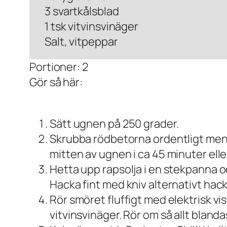
3 svartkålsblad
1 tsk vitvinsvinäger
Salt, vitpeppar
Portioner: 2
Gör så här:
Sätt ugnen på 250 grader.
Skrubba rödbetorna ordentligt men s
mitten av ugnen i ca 45 minuter elle
Hetta upp rapsolja i en stekpanna och
Hacka fint med kniv alternativt hack
Rör smöret fluffigt med elektrisk vis
vitvinsvinäger. Rör om så allt bland