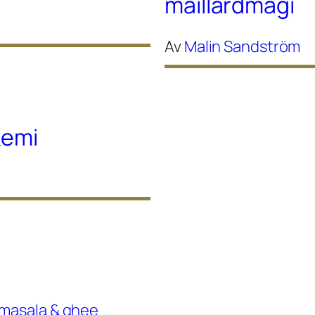
maillardmagi
Av
Malin Sandström
kemi
 masala & ghee