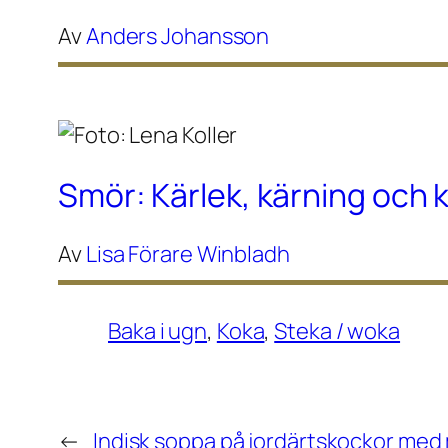
Av
Anders Johansson
Smör: Kärlek, kärning och 
Av
Lisa Förare Winbladh
Baka i ugn
, 
Koka
, 
Steka / woka
←
Indisk soppa på jordärtskockor med