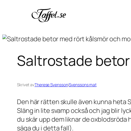
Hoppa
till
innehåll
Saltrostade beto
Skrivet av
Therese Svensson
i
Svenssons mat
Den här rätten skulle även kunna heta S
Släng in lite svamp också och jag blir ly
du skär upp dem liknar de oxblodsröda hj
säga du i detta fall).