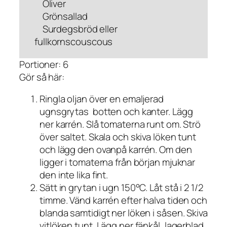
Oliver
Grönsallad
Surdegsbröd eller
fullkornscouscous
Portioner: 6
Gör så här:
Ringla oljan över en emaljerad
ugnsgrytas botten och kanter. Lägg
ner karrén. Slå tomaterna runt om. Strö
över saltet. Skala och skiva löken tunt
och lägg den ovanpå karrén. Om den
ligger i tomaterna från början mjuknar
den inte lika fint.
Sätt in grytan i ugn 150°C. Låt stå i 2 1/2
timme. Vänd karrén efter halva tiden och
blanda samtidigt ner löken i såsen. Skiva
vitlöken tunt. Lägg ner fänkål, lagerblad