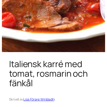
Italiensk karré med
tomat, rosmarin och
fänkål
Skrivet av
Lisa Förare Winbladh
i