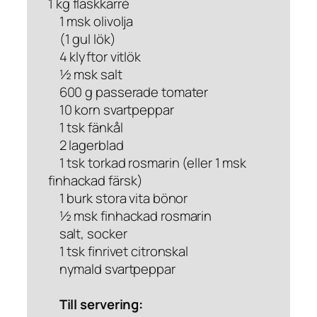
1 kg fläskkarré
1 msk olivolja
(1 gul lök)
4 klyftor vitlök
½ msk salt
600 g passerade tomater
10 korn svartpeppar
1 tsk fänkål
2 lagerblad
1 tsk torkad rosmarin (eller 1 msk
finhackad färsk)
1 burk stora vita bönor
½ msk finhackad rosmarin
salt, socker
1 tsk finrivet citronskal
nymald svartpeppar
Till servering: