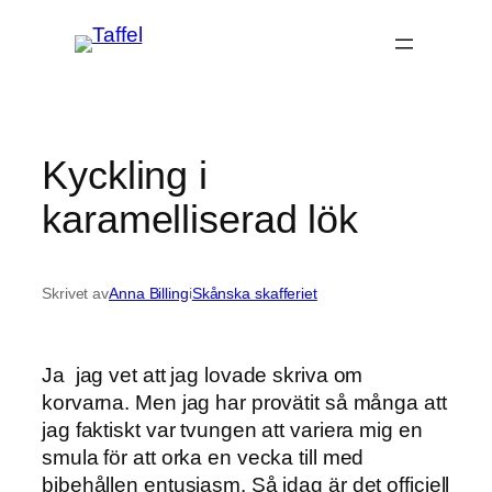
Hoppa
till
innehåll
Kyckling i
karamelliserad lök
Skrivet av
Anna Billing
i
Skånska skafferiet
Ja jag vet att jag lovade skriva om
korvarna. Men jag har provätit så många att
jag faktiskt var tvungen att variera mig en
smula för att orka en vecka till med
bibehållen entusiasm. Så idag är det officiell