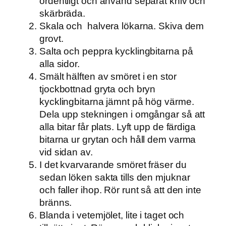
ordentligt och använd separat kniv och
skärbräda.
Skala och halvera lökarna. Skiva dem
grovt.
Salta och peppra kycklingbitarna på
alla sidor.
Smält hälften av smöret i en stor
tjockbottnad gryta och bryn
kycklingbitarna jämnt på hög värme.
Dela upp stekningen i omgångar så att
alla bitar får plats. Lyft upp de färdiga
bitarna ur grytan och håll dem varma
vid sidan av.
I det kvarvarande smöret fräser du
sedan löken sakta tills den mjuknar
och faller ihop. Rör runt så att den inte
bränns.
Blanda i vetemjölet, lite i taget och