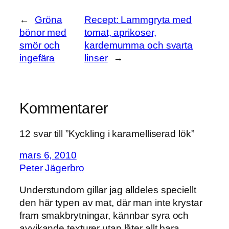
←
Gröna
Recept: Lammgryta med
bönor med
tomat, aprikoser,
smör och
kardemumma och svarta
ingefära
linser
→
Kommentarer
12 svar till ”Kyckling i karamelliserad lök”
mars 6, 2010
Peter Jägerbro
Understundom gillar jag alldeles speciellt
den här typen av mat, där man inte krystar
fram smakbrytningar, kännbar syra och
avvikande texturer utan låter allt bara