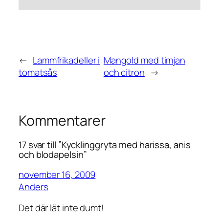
←
Lammfrikadeller i
Mangold med timjan
tomatsås
och citron
→
Kommentarer
17 svar till ”Kycklinggryta med harissa, anis
och blodapelsin”
november 16, 2009
Anders
Det där lät inte dumt!