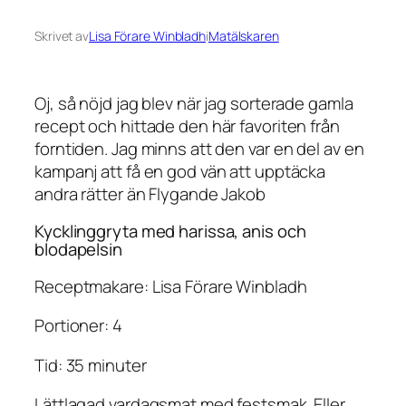
Skrivet av
Lisa Förare Winbladh
i
Matälskaren
Oj, så nöjd jag blev när jag sorterade gamla
recept och hittade den här favoriten från
forntiden. Jag minns att den var en del av en
kampanj att få en god vän att upptäcka
andra rätter än Flygande Jakob
Kycklinggryta med harissa, anis och
blodapelsin
Receptmakare: Lisa Förare Winbladh
Portioner: 4
Tid: 35 minuter
Lättlagad vardagsmat med festsmak. Eller