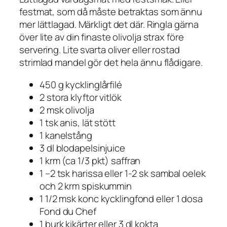
festmat, som då måste betraktas som ännu
mer lättlagad. Märkligt det där. Ringla gärna
över lite av din finaste olivolja strax före
servering. Lite svarta oliver eller rostad
strimlad mandel gör det hela ännu flådigare.
450 g kycklinglårfilé
2 stora klyftor vitlök
2 msk olivolja
1 tsk anis, lät stött
1 kanelstång
3 dl blodapelsinjuice
1 krm (ca 1/3 pkt) saffran
1 –2 tsk harissa eller 1-2 sk sambal oelek
och 2 krm spiskummin
1 1/2 msk konc kycklingfond eller 1 dosa
Fond du Chef
1 burk kikärter eller 3 dl kokta