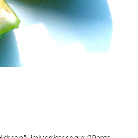
vildros på Jim Morrissons grav? Ranta