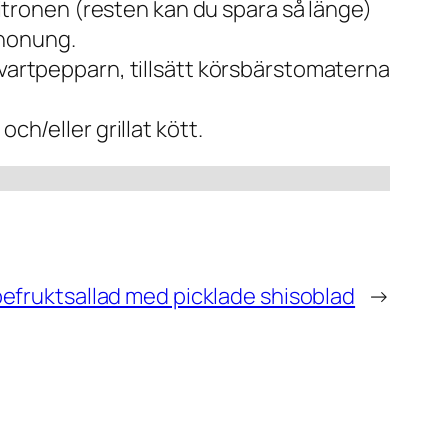
 citronen (resten kan du spara så länge)
 honung.
svartpepparn, tillsätt körsbärstomaterna
ch/eller grillat kött.
efruktsallad med picklade shisoblad
→