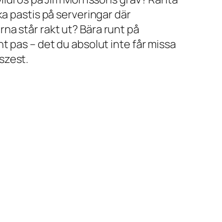
ka pastis på serveringar där
erna står rakt ut? Bära runt på
nt pas
– det du absolut inte får missa
uszest.