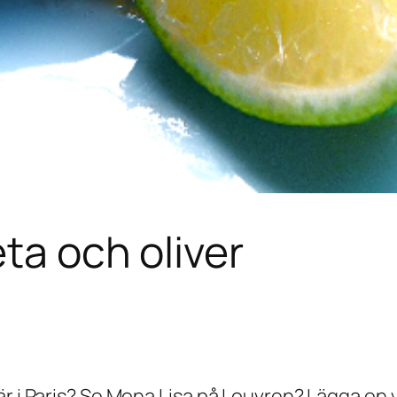
ta och oliver
är i Paris? Se Mona Lisa på Louvren? Lägga en 