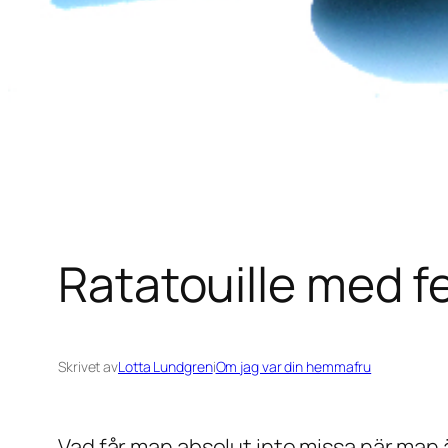
Ratatouille med fe
Skrivet av
Lotta Lundgren
i
Om jag var din hemmafru
Vad får man absolut inte missa när man 