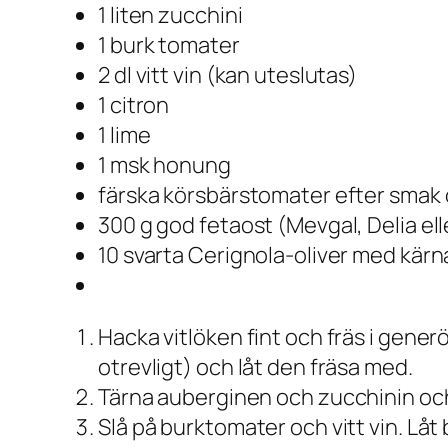
1 liten zucchini
1 burk tomater
2 dl vitt vin (kan uteslutas)
1 citron
1 lime
1 msk honung
färska körsbärstomater efter smak
300 g god fetaost (Mevgal, Delia el
10 svarta Cerignola-oliver med kärn
Hacka vitlöken fint och fräs i generö
otrevligt) och låt den fräsa med.
Tärna auberginen och zucchinin och lå
Slå på burktomater och vitt vin. Låt