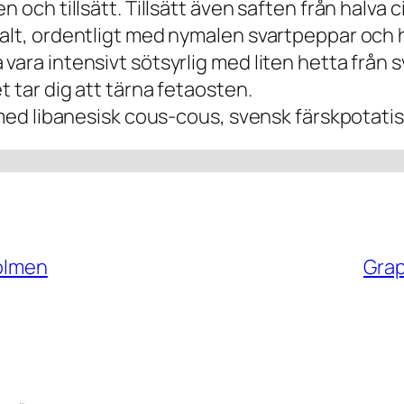
n och tillsätt. Tillsätt även saften från halva
salt, ordentligt med nymalen svartpeppar och
vara intensivt sötsyrlig med liten hetta från 
t tar dig att tärna fetaosten.
med libanesisk cous-cous, svensk färskpotatis o
Holmen
Grap