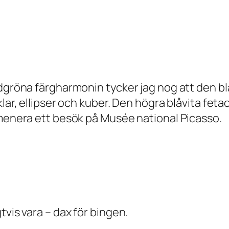
ödgröna färgharmonin tycker jag nog att den b
klar, ellipser och kuber. Den högra blåvita fe
omenera ett besök på Musée national Picasso.
tvis vara – dax för bingen.