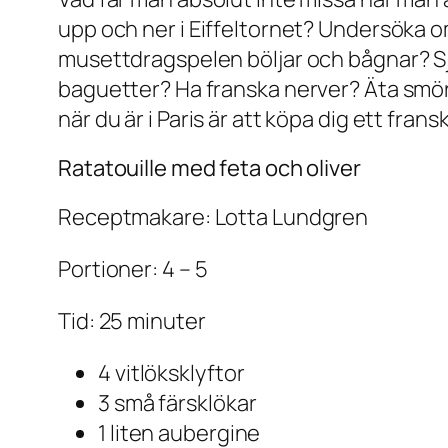
upp och ner i Eiffeltornet? Undersöka om
musettdragspelen böljar och bågnar? S
baguetter? Ha franska nerver? Äta smörd
när du är i Paris är att köpa dig ett fran
Ratatouille med feta och oliver
Receptmakare: Lotta Lundgren
Portioner: 4 – 5
Tid: 25 minuter
4 vitlöksklyftor
3 små färsklökar
1 liten aubergine