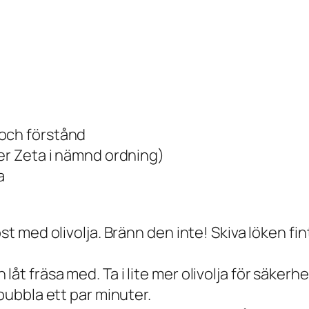
 och förstånd
ler Zeta i nämnd ordning)
a
st med olivolja. Bränn den inte! Skiva löken fint
t fräsa med. Ta i lite mer olivolja för säkerhet
 bubbla ett par minuter.