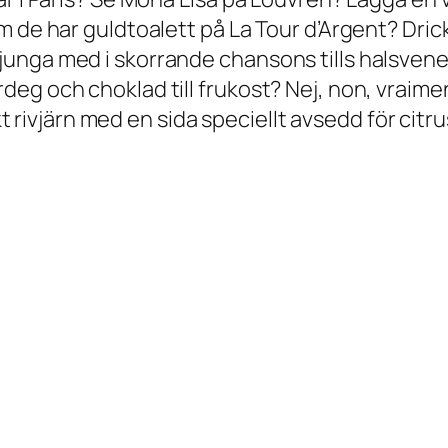
 de har guldtoalett på La Tour d’Argent? Dric
junga med i skorrande
chansons
tills halsven
eg och choklad till frukost? Nej, non,
vraime
skt rivjärn med en sida speciellt avsedd för citr