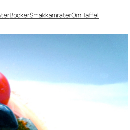
nter
Böcker
Smakkamrater
Om Taffel