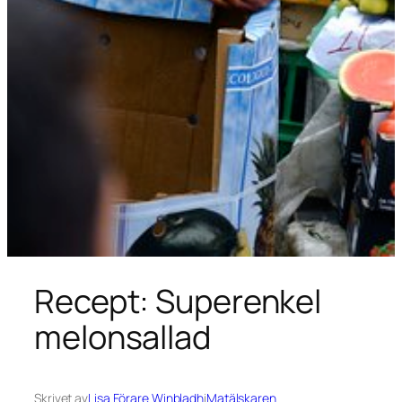
Recept: Superenkel
melonsallad
Skrivet av
Lisa Förare Winbladh
i
Matälskaren