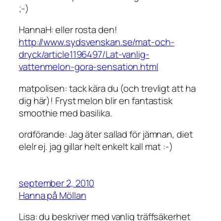
;-)
HannaH: eller rosta den!
http://www.sydsvenskan.se/mat-och-
dryck/article1196497/Lat-vanlig-
vattenmelon-gora-sensation.html
matpolisen: tack kära du (och trevligt att ha
dig här)! Fryst melon blir en fantastisk
smoothie med basilika.
ordförande: Jag äter sallad för jämnan, diet
elelr ej. jag gillar helt enkelt kall mat :-)
september 2, 2010
Hanna på Möllan
Lisa: du beskriver med vanlig träffsäkerhet