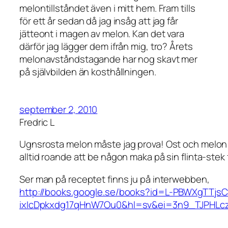
melontillståndet även i mitt hem. Fram tills
för ett år sedan då jag insåg att jag får
jätteont i magen av melon. Kan det vara
därför jag lägger dem ifrån mig, tro? Årets
melonavståndstagande har nog skavt mer
på självbilden än kosthållningen.
september 2, 2010
Fredric L
Ugnsrosta melon måste jag prova! Ost och melon fu
alltid roande att be någon maka på sin flinta-stek 
Ser man på receptet finns ju på interwebben,
http://books.google.se/books?id=L-PBWXgTT
ixIcDpkxdg17qHnW7Ou0&hl=sv&ei=3n9_TJPHL