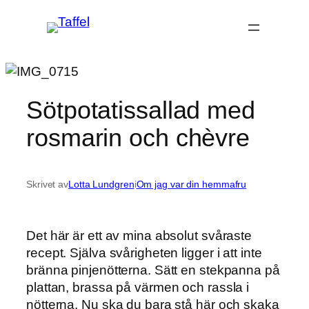
Hoppa
till
innehåll
Sötpotatissallad med
rosmarin och chèvre
Skrivet av
Lotta Lundgren
i
Om jag var din hemmafru
Det här är ett av mina absolut svåraste
recept. Själva svårigheten ligger i att inte
bränna pinjenötterna. Sätt en stekpanna på
plattan, brassa på värmen och rassla i
nötterna. Nu ska du bara stå här och skaka