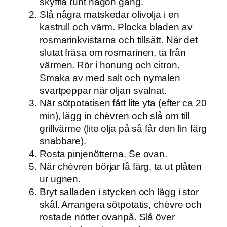
skyffla runt någon gång.
Slå några matskedar olivolja i en
kastrull och värm. Plocka bladen av
rosmarinkvistarna och tillsätt. När det
slutat fräsa om rosmarinen, ta från
värmen. Rör i honung och citron.
Smaka av med salt och nymalen
svartpeppar när oljan svalnat.
När sötpotatisen fått lite yta (efter ca 20
min), lägg in chèvren och slå om till
grillvärme (lite olja på så får den fin färg
snabbare).
Rosta pinjenötterna. Se ovan.
När chévren börjar få färg, ta ut plåten
ur ugnen.
Bryt salladen i stycken och lägg i stor
skål. Arrangera sötpotatis, chèvre och
rostade nötter ovanpå. Slå över