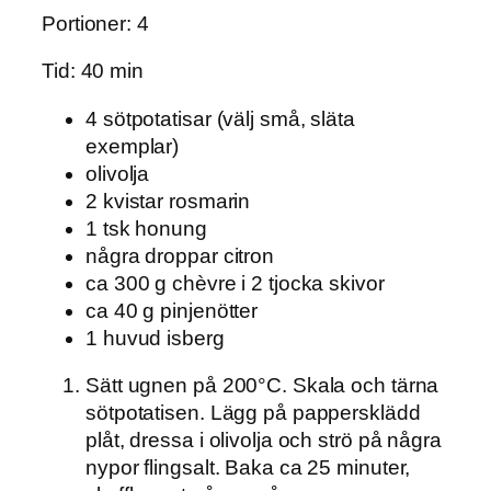
Portioner: 4
Tid: 40 min
4 sötpotatisar (välj små, släta
exemplar)
olivolja
2 kvistar rosmarin
1 tsk honung
några droppar citron
ca 300 g chèvre i 2 tjocka skivor
ca 40 g pinjenötter
1 huvud isberg
Sätt ugnen på 200°C. Skala och tärna
sötpotatisen. Lägg på pappersklädd
plåt, dressa i olivolja och strö på några
nypor flingsalt. Baka ca 25 minuter,