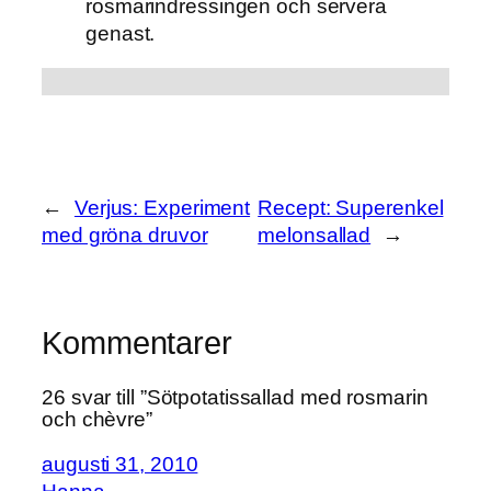
rosmarindressingen och servera
genast.
←
Verjus: Experiment
Recept: Superenkel
med gröna druvor
melonsallad
→
Kommentarer
26 svar till ”Sötpotatissallad med rosmarin
och chèvre”
augusti 31, 2010