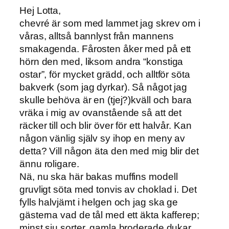
Hej Lotta,
chevré är som med lammet jag skrev om i
våras, alltså bannlyst från mannens
smakagenda. Fårosten åker med på ett
hörn den med, liksom andra “konstiga
ostar”, för mycket grädd, och alltför söta
bakverk (som jag dyrkar). Så något jag
skulle behöva är en (tjej?)kväll och bara
vräka i mig av ovanstående så att det
räcker till och blir över för ett halvår. Kan
någon vänlig själv sy ihop en meny av
detta? Vill någon äta den med mig blir det
ännu roligare.
Nä, nu ska här bakas muffins modell
gruvligt söta med tonvis av choklad i. Det
fylls halvjämt i helgen och jag ska ge
gästerna vad de tål med ett äkta kafferep;
minst sju sorter, gamla broderade dukar,