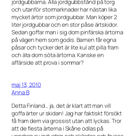
jordgubbarna. Alla jordgubbstånd på torg
och utanför stormarknader har nästan lika
mycket ärtor som jordgubbar. Man köper 2
liter jordgubbar och en stor påse ärtskidor.
Sedan goffar man i sig dom pinfärska ärtorna
på vägen hem som godis. Barnen får egna
påsar och tycker det är lite kul att pilla fram
och äta dom söta ärtorna. Kanske en
affärside att prova i sommar?
maj 13, 2010
Anna B
Detta Finland… ja, det är klart att man vill
goffa ärter ur skidan! Jag har faktiskt försökt
få fram dem via grossist utan att lyckas. Tror
att de flesta ärterna i Skåne odlas på
uppdrag av industrin och skördas och fryses