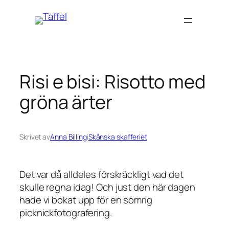
Hoppa
till
innehåll
Risi e bisi: Risotto med
gröna ärter
Skrivet av
Anna Billing
i
Skånska skafferiet
Det var då alldeles förskräckligt vad det
skulle regna idag! Och just den här dagen
hade vi bokat upp för en somrig
picknickfotografering.