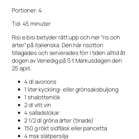
Portioner: 4
Tid: 45 minuter
Risi e bisi betyder rätt upp och ner “ris och
ärter” på italienska. Den här risotton
tillagades och serverades förr i tiden alltid åt
dogen av Venedig på S:t Markusdagen den
25 april.
4 dl avorioris
1 liter kyckling- eller grönsaksbuljong
1 shalottenlök
2 dl vitt vin
4 salladslökar
2 1/2 dl gröna ärter (tinade)
150 g rökt sidfläsk eller pancetta
4 msk slätpersilja