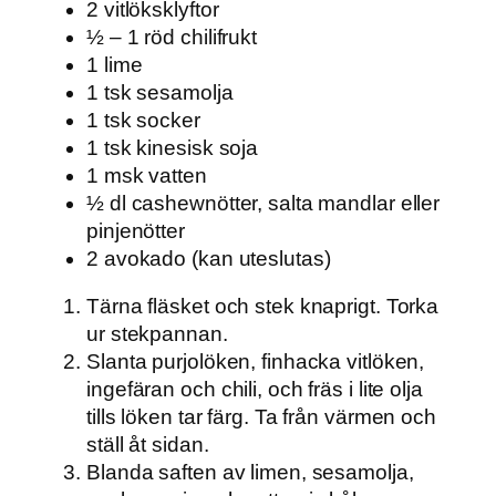
2 vitlöksklyftor
½ – 1 röd chilifrukt
1 lime
1 tsk sesamolja
1 tsk socker
1 tsk kinesisk soja
1 msk vatten
½ dl cashewnötter, salta mandlar eller
pinjenötter
2 avokado (kan uteslutas)
Tärna fläsket och stek knaprigt. Torka
ur stekpannan.
Slanta purjolöken, finhacka vitlöken,
ingefäran och chili, och fräs i lite olja
tills löken tar färg. Ta från värmen och
ställ åt sidan.
Blanda saften av limen, sesamolja,