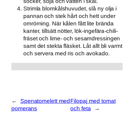
socker, soja och vatten i skål.
Strimla blomkålshuvudet, slå ny olja i
pannan och stek hårt och hett under
omrörning. När kålen fått lite brända
kanter, tillsätt nötter, lök-ingefära-chili-
fräset och lime- och sesamdressingen
samt det stekta fläsket. Låt allt bli varmt
och servera med ris och avokado.
←
Spenatomelett med
Filopaj med tomat
pomerans
och feta
→