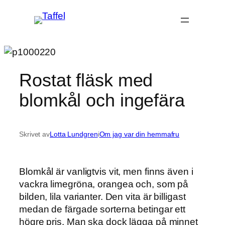
Hoppa
till
innehåll
Rostat fläsk med
blomkål och ingefära
Skrivet av
Lotta Lundgren
i
Om jag var din hemmafru
Blomkål är vanligtvis vit, men finns även i
vackra limegröna, orangea och, som på
bilden, lila varianter. Den vita är billigast
medan de färgade sorterna betingar ett
högre pris. Man ska dock lägga på minnet