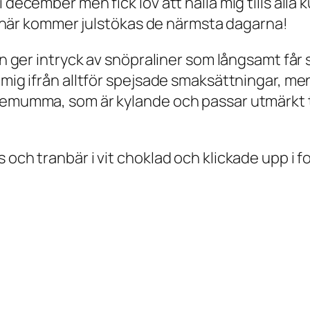
i december men fick lov att hålla mig tills all
att här kommer julstökas de närmsta dagarna!
tan ger intryck av snöpraliner som långsamt få
 mig ifrån alltför spejsade smaksättningar, men
demumma, som är kylande och passar utmärkt ti
och tranbär i vit choklad och klickade upp i fo