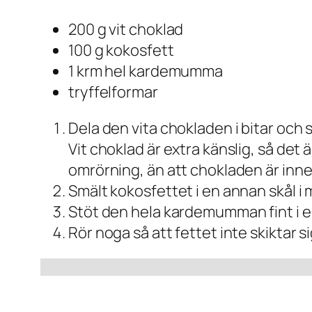
200 g vit choklad
100 g kokosfett
1 krm hel kardemumma
tryffelformar
Dela den vita chokladen i bitar och 
Vit choklad är extra känslig, så det 
omrörning, än att chokladen är inne 
Smält kokosfettet i en annan skål i m
Stöt den hela kardemumman fint i en
Rör noga så att fettet inte skiktar s