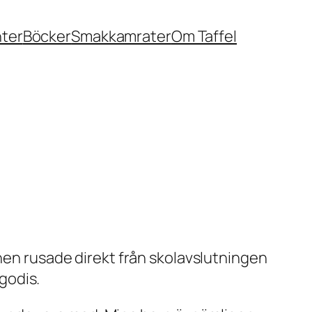
nter
Böcker
Smakkamrater
Om Taffel
rnen rusade direkt från skolavslutningen
lgodis.