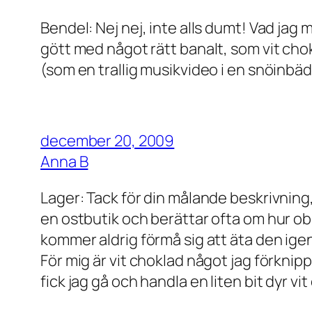
Bendel: Nej nej, inte alls dumt! Vad jag
gött med något rätt banalt, som vit chok
(som en trallig musikvideo i en snöinbä
december 20, 2009
Anna B
Lager: Tack för din målande beskrivning,
en ostbutik och berättar ofta om hur ob
kommer aldrig förmå sig att äta den ige
För mig är vit choklad något jag förknip
fick jag gå och handla en liten bit dyr vi