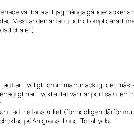
 menade var bara att jag många gånger söker sm
lad. Visst är den är lallig och okomplicerad, me
ddad chalet)
 jag kan tydligt förnimma hur äckligt det måst
ehagligt han tyckte det var när port saluten t
n.
par med mellanstadiet (förmodligen därför musik
t choklad på Ahlgrens i Lund. Total lycka.