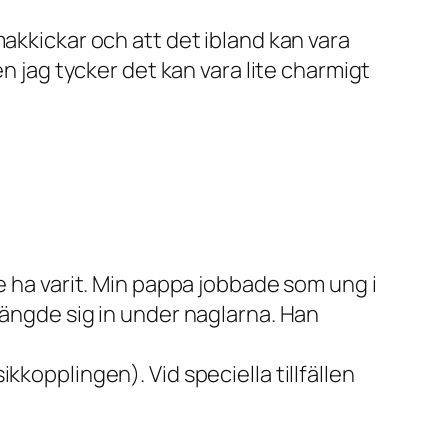
akkickar och att det ibland kan vara
n jag tycker det kan vara lite charmigt
e ha varit. Min pappa jobbade som ung i
rängde sig in under naglarna. Han
kopplingen). Vid speciella tillfällen