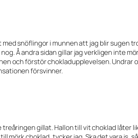
 med snöflingor i munnen att jag blir sugen tro
nog. Å andra sidan gillar jag verkligen inte m
nnen och förstör chokladupplevelsen. Undrar om
nsationen försvinner.
reåringen gillat. Hallon till vit choklad låter 
ill mörk choklad, tycker jag. Ska det vara is, så