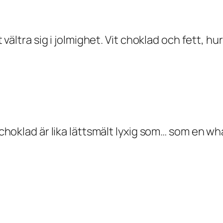
t vältra sig i jolmighet. Vit choklad och fett, hu
t choklad är lika lättsmält lyxig som… som en wha