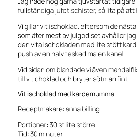
Jag hade nog gärna tjuvstartat tidigare 
fullständiga jufetischister, så lita på 
Vi gillar vit ischoklad, eftersom de näs
som äter mest av julgodiset avhåller jag
den vita ischokladen med lite stött kar
push av en halv tesked malen kanel.
Vid sidan om blandade vi även mandelflis 
till vit choklad och bryter sötman fint.
Vit ischoklad med kardemumma
Receptmakare: anna billing
Portioner: 30 st lite större
Tid: 30 minuter