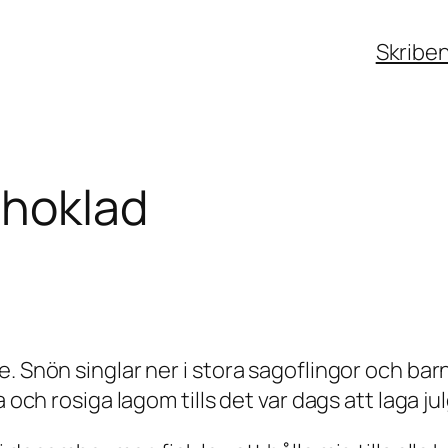
Skribe
choklad
e. Snön singlar ner i stora sagoflingor och ba
 och rosiga lagom tills det var dags att laga ju