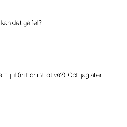
r kan det gå fel?
m-jul (ni hör introt va?). Och jag äter