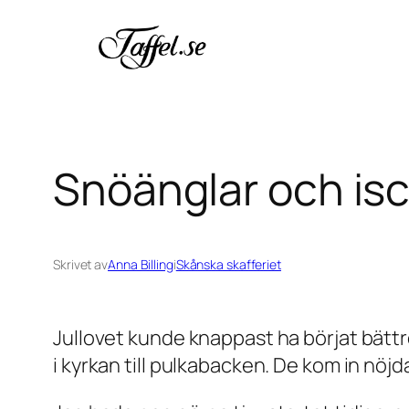
Hoppa
till
innehåll
Snöänglar och is
Skrivet av
Anna Billing
i
Skånska skafferiet
Jullovet kunde knappast ha börjat bättr
i kyrkan till pulkabacken. De kom in nöjda