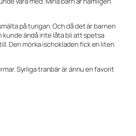
a kunde vara med. Mina barn är nämligen
r smälta på tungan. Och då det är barnen
 kunde ändå inte låta bli att spetsa
ll. Den mörka ischokladen fick en liten
rmar. Syrliga tranbär är ännu en favorit