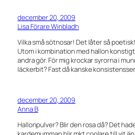
december 20, 2009
Lisa Förare Winbladh
Vilka små sötnosar! Det låter så poetiskt
Utom i kombination med hallon konstigt 
andra gör. För mig krockar syrorna i mu
läckerbit? Fast då kanske konsistensse
december 20, 2009
Anna B
Hallonpulver? Blir den rosa då? Det hade t
kardemumman blir mkt coolare till vit än t