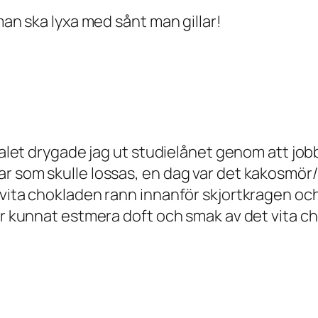
man ska lyxa med sånt man gillar!
0 talet drygade jag ut studielånet genom att j
 som skulle lossas, en dag var det kakosmör/v
 vita chokladen rann innanför skjortkragen oc
ter kunnat estmera doft och smak av det vita c