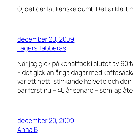
Oj det där lät kanske dumt. Det är klart 
december 20, 2009
Lagers Tabberas
När jag gick på konstfack i slutet av 6
– det gick an ånga dagar med kaffesäckar
var ett hett, stinkande helvete och den
öär först nu – 40 år senare – som jag å
december 20, 2009
Anna B