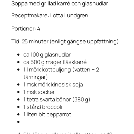
Soppa med grillad karré och glasnudlar
Receptmakare: Lotta Lundgren
Portioner: 4
Tid: 25 minuter (enligt gängse uppfattning)
ca 100 g glasnudlar
ca 500 g mager fläskkarré
1 l mörk köttbuljong (vatten + 2
tärningar)
1 msk mörk kinesisk soja
1 msk socker
1 tetra svarta bönor (380 g)
1 stånd broccoli
1 liten bit pepparrot