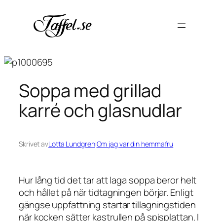
Hoppa
till
innehåll
Soppa med grillad
karré och glasnudlar
Skrivet av
Lotta Lundgren
i
Om jag var din hemmafru
Hur lång tid det tar att laga soppa beror helt
och hållet på när tidtagningen börjar. Enligt
gängse uppfattning startar tillagningstiden
när kocken sätter kastrullen på spisplattan. I