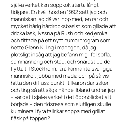
själva verket kan soppkok starta långt
tidigare. En kväll hösten 1992 satt jag och
människan jag då var ihop med, en rar och
mycket hårig hårdrocksbasist som gillade att
dricka läsk, lyssna på
Rush
och kedjeröka,
och tittade på ett nytt humorprogram som
hette
Glenn Killing i manegen
, då jag
plötsligt insåg att jag befann mig i fel soffa,
sammanhang och stad, och snarast borde
flytta till Stockholm, lära känna lite svängiga
människor, jobba med media och på så vis
hitta den diffusa punkt i tillvaron där saker
och ting så att säga
hände
. Ibland undrar jag
– var det i själva verket i
det
ögonblicket allt
började – den tidsresa som slutligen skulle
kulminera i fyra tallrikar soppa med grillat
fläsk på toppen?