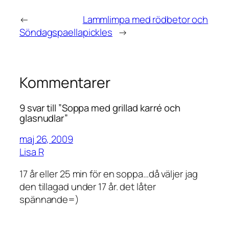
←
Lammlimpa med rödbetor och
Söndagspaella
pickles
→
Kommentarer
9 svar till ”Soppa med grillad karré och
glasnudlar”
maj 26, 2009
Lisa R
17 år eller 25 min för en soppa…då väljer jag
den tillagad under 17 år. det låter
spännande=)