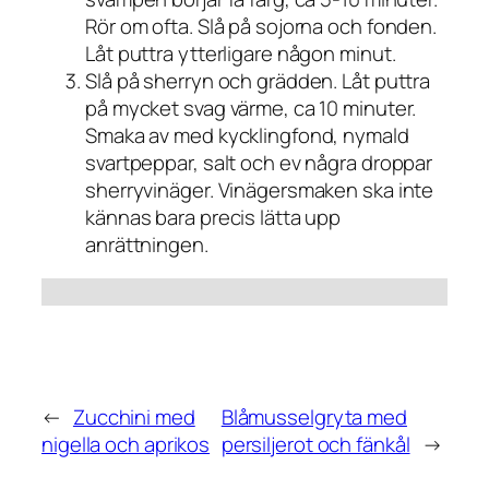
Rör om ofta. Slå på sojorna och fonden.
Låt puttra ytterligare någon minut.
Slå på sherryn och grädden. Låt puttra
på mycket svag värme, ca 10 minuter.
Smaka av med kycklingfond, nymald
svartpeppar, salt och ev några droppar
sherryvinäger. Vinägersmaken ska inte
kännas bara precis lätta upp
anrättningen.
←
Zucchini med
Blåmusselgryta med
nigella och aprikos
persiljerot och fänkål
→