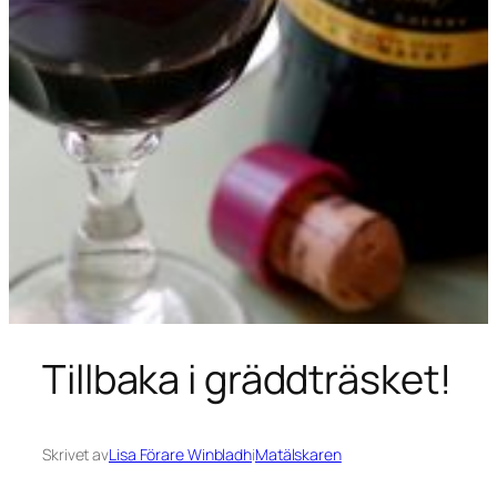
Tillbaka i gräddträsket!
Skrivet av
Lisa Förare Winbladh
i
Matälskaren