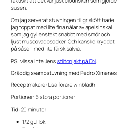
faktiskt att det var just blodriskan som gjorde
susen.
Om jag serverat stuvningen til griskött hade
jag toppat med lite fina nålar av apelsinskal
som jag gyllenstekt snabbt med smör och
ljust muscovadosocker. Och kanske kryddat
på såsen med lite färsk salvia.
PS. Missa inte Jens
stiltonjakt på DN
.
Gräddig svampstuvning med Pedro Ximenes
Receptmakare: Lisa förare winbladh
Portioner: 6 stora portioner
Tid: 20 minuter
1/2 gul lök