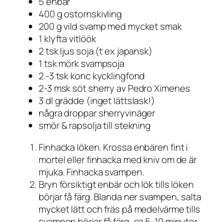
5 enbär
400 g ostornskivling
200 g vild svamp med mycket smak
1 klyfta vitlöök
2 tsk ljus soja (t ex japansk)
1 tsk mörk svampsoja
2 -3 tsk konc kycklingfond
2-3 msk söt sherry av Pedro Ximenes
3 dl grädde (inget lättslask!)
några droppar sherryvinäger
smör & rapsolja till stekning
Finhacka löken. Krossa enbären fint i
mortel eller finhacka med kniv om de är
mjuka. Finhacka svampen.
Bryn försiktigt enbär och lök tills löken
börjar få färg. Blanda ner svampen, salta
mycket lätt och fräs på medelvärme tills
svampen börjar få färg, ca 5-10 minuter.