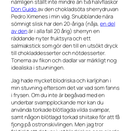
nämligen ställt inte mindre än två halvflaskor
Don Guido
av den chokladsöta sherrydruvan
Pedro Ximenes i min väg. Snubblande nära
sömnigt slisk har den 20-åriga (nåja,
en del
av den
är i alla fall 20 årig) sherryn en
räddande nyter fruktsyra och ett
salmiakstick som gör den till en utsökt dryck
till chokladdesserter och nötdesserter.
Tonerna av fikon och dadlar var märkligt nog
idealiska i stuvningen.
Jag hade mycket blodriska och karljohan i
min stuvning eftersom det var vad som fanns
i frysen. Om du inte är begåvad med en
underbar svampplockande mor kan du
använda torkade blötlagda vilda svampar,
samt någon blötlagd torkad shiitake för att få
fjong på ostronskivlingen. Men jag tror