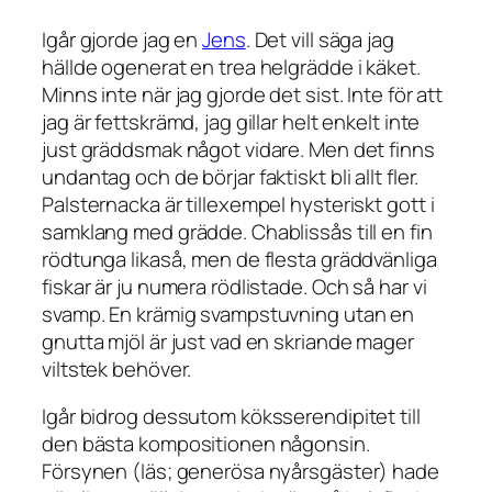
Igår gjorde jag en
Jens
. Det vill säga jag
hällde ogenerat en trea helgrädde i käket.
Minns inte när jag gjorde det sist. Inte för att
jag är fettskrämd, jag gillar helt enkelt inte
just gräddsmak något vidare. Men det finns
undantag och de börjar faktiskt bli allt fler.
Palsternacka är tillexempel hysteriskt gott i
samklang med grädde. Chablissås till en fin
rödtunga likaså, men de flesta gräddvänliga
fiskar är ju numera rödlistade. Och så har vi
svamp. En krämig svampstuvning utan en
gnutta mjöl är just vad en skriande mager
viltstek behöver.
Igår bidrog dessutom köksserendipitet till
den bästa kompositionen någonsin.
Försynen (läs; generösa nyårsgäster) hade