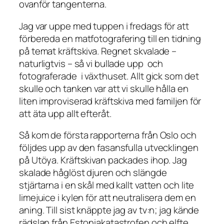
ovanför tangenterna.
Jag var uppe med tuppen i fredags för att
förbereda en matfotografering till en tidning
på temat kräftskiva. Regnet skvalade –
naturligtvis – så vi bullade upp och
fotograferade i växthuset. Allt gick som det
skulle och tanken var att vi skulle hålla en
liten improviserad kräftskiva med familjen för
att äta upp allt efteråt.
Så kom de första rapporterna från Oslo och
följdes upp av den fasansfulla utvecklingen
på Utöya. Kräftskivan packades ihop. Jag
skalade håglöst djuren och slängde
stjärtarna i en skål med kallt vatten och lite
limejuice i kylen för att neutralisera dem en
aning. Till sist knäppte jag av tv:n; jag kände
rädslan från Estoniakatastrofen och elfte