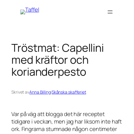
Hoppa
till
innehåll
Tröstmat: Capellini
med kräftor och
korianderpesto
Skrivet av
Anna Billing
i
Skånska skafferiet
Var på väg att blogga det här receptet
tidigare i veckan, men jag har liksom inte haft
ork. Fingrarna stumnade någon centimeter