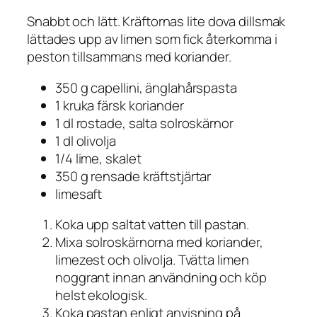
Snabbt och lätt. Kräftornas lite dova dillsmak
lättades upp av limen som fick återkomma i
peston tillsammans med koriander.
350 g capellini, änglahårspasta
1 kruka färsk koriander
1 dl rostade, salta solroskärnor
1 dl olivolja
1/4 lime, skalet
350 g rensade kräftstjärtar
limesaft
Koka upp saltat vatten till pastan.
Mixa solroskärnorna med koriander,
limezest och olivolja. Tvätta limen
noggrant innan användning och köp
helst ekologisk.
Koka pastan enligt anvisning på