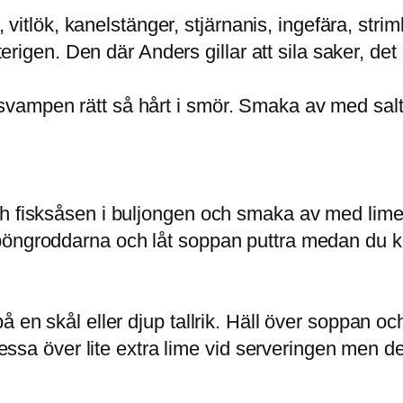
k, vitlök, kanelstänger, stjärnanis, ingefära, st
återigen. Den där Anders gillar att sila saker, de
vampen rätt så hårt i smör. Smaka av med salt
ch fisksåsen i buljongen och smaka av med lime
öngroddarna och låt soppan puttra medan du kok
å en skål eller djup tallrik. Häll över soppan o
 pressa över lite extra lime vid serveringen men