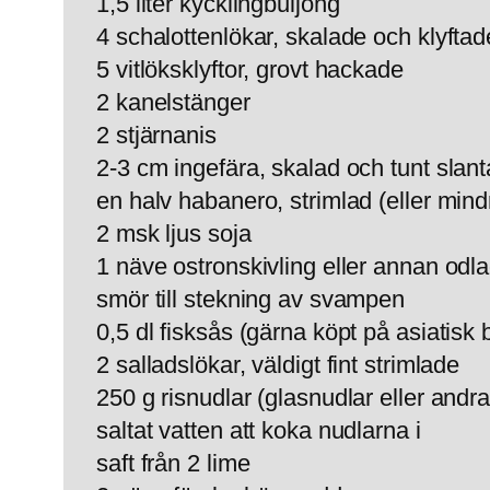
1,5 liter kycklingbuljong
4 schalottenlökar, skalade och klyftad
5 vitlöksklyftor, grovt hackade
2 kanelstänger
2 stjärnanis
2-3 cm ingefära, skalad och tunt slan
en halv habanero, strimlad (eller min
2 msk ljus soja
1 näve ostronskivling eller annan odl
smör till stekning av svampen
0,5 dl fisksås (gärna köpt på asiatisk b
2 salladslökar, väldigt fint strimlade
250 g risnudlar (glasnudlar eller andr
saltat vatten att koka nudlarna i
saft från 2 lime