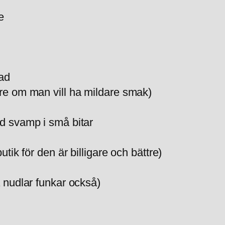
e
tad
dre om man vill ha mildare smak)
ad svamp i små bitar
utik för den är billigare och bättre)
a nudlar funkar också)