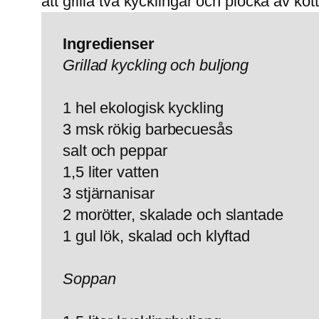
att grilla två kycklingar och plocka av kött
Ingredienser
Grillad kyckling och buljong
1 hel ekologisk kyckling
3 msk rökig barbecuesås
salt och peppar
1,5 liter vatten
3 stjärnanisar
2 morötter, skalade och slantade
1 gul lök, skalad och klyftad
Soppan