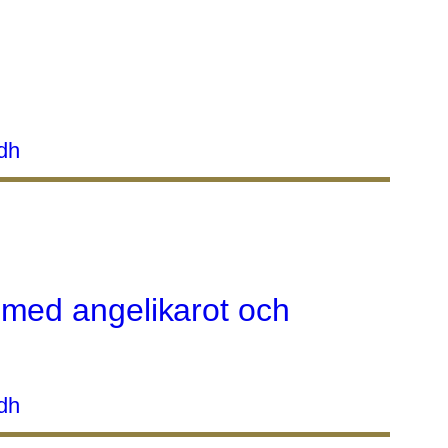
dh
med angelikarot och
dh