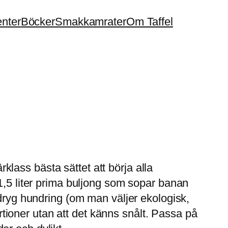
enter
Böcker
Smakkamrater
Om Taffel
rklass bästa sättet att börja alla
1,5 liter prima buljong som sopar banan
 dryg hundring (om man väljer ekologisk,
ortioner utan att det känns snålt. Passa på