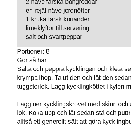
2 näve färska böngroddar
en rejäl näve jordnötter
1 kruka färsk koriander
limeklyftor till servering
salt och svartpeppar
Portioner: 8
Gör så här:
Salta och peppra kycklingen och kleta sen
krympa ihop. Ta ut den och låt den sedan s
tuggstorlek. Lägg kycklingköttet i kylen
Lägg ner kycklingskrovet med skinn och all
lök. Koka upp och låt sedan stå och puttra
alltså ett generellt sätt att göra kyckli