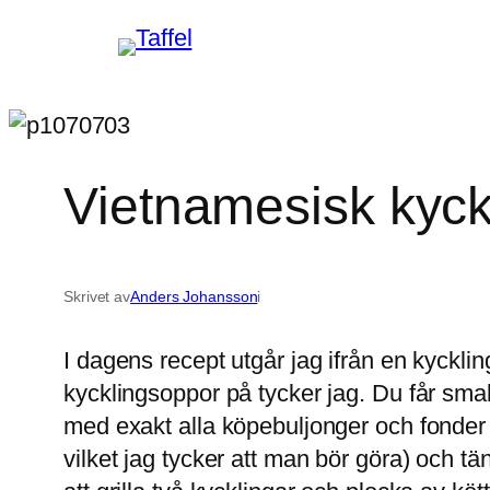
Hoppa
till
innehåll
Vietnamesisk kyc
Skrivet av
Anders Johansson
i
I dagens recept utgår jag ifrån en kyckling
kycklingsoppor på tycker jag. Du får sma
med exakt alla köpebuljonger och fonder d
vilket jag tycker att man bör göra) och tä