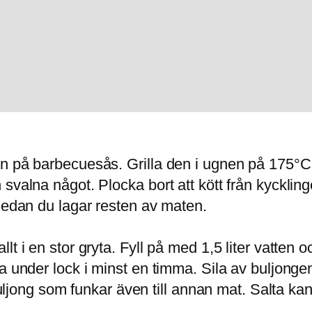
 på barbecuesås. Grilla den i ugnen på 175°C i 
valna något. Plocka bort att kött från kycklingen
 medan du lagar resten av maten.
t i en stor gryta. Fyll på med 1,5 liter vatten 
 under lock i minst en timma. Sila av buljongen 
ngbuljong som funkar även till annan mat. Salta 