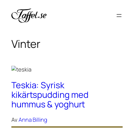
Hoppa
till
innehåll
Vinter
Teskia: Syrisk
kikärtspudding med
hummus & yoghurt
Av
Anna Billing