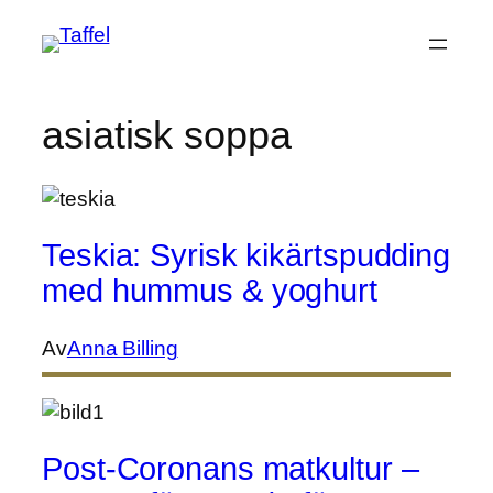
Hoppa
till
innehåll
asiatisk soppa
Teskia: Syrisk kikärtspudding
med hummus & yoghurt
Av
Anna Billing
Post-Coronans matkultur –