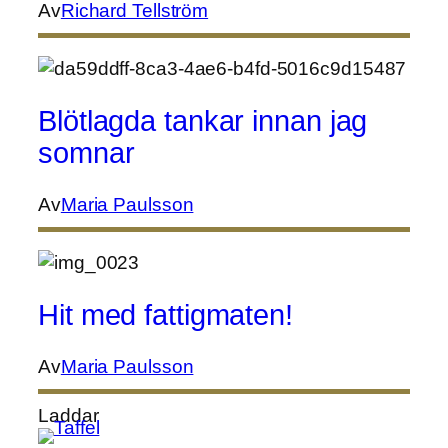
Av
Richard Tellström
Blötlagda tankar innan jag
somnar
Av
Maria Paulsson
Hit med fattigmaten!
Av
Maria Paulsson
Laddar