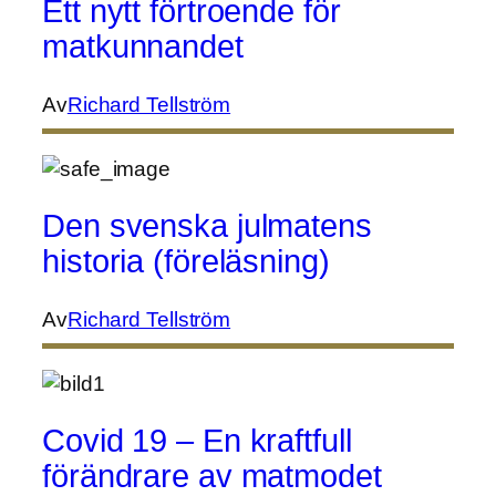
Ett nytt förtroende för
matkunnandet
Av
Richard Tellström
Den svenska julmatens
historia (föreläsning)
Av
Richard Tellström
Covid 19 – En kraftfull
förändrare av matmodet