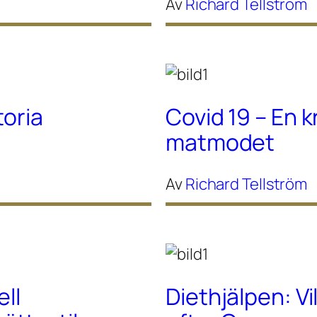
Av
Richard Tellström
toria
Covid 19 – En k
matmodet
Av
Richard Tellström
ell
Diethjälpen: Vi