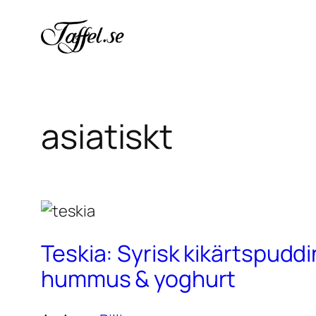
Hoppa
till
innehåll
asiatiskt
Teskia: Syrisk kikärtspudd
hummus & yoghurt