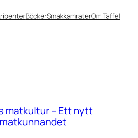
ribenter
Böcker
Smakkamrater
Om Taffel
matkultur – Ett nytt
r matkunnandet