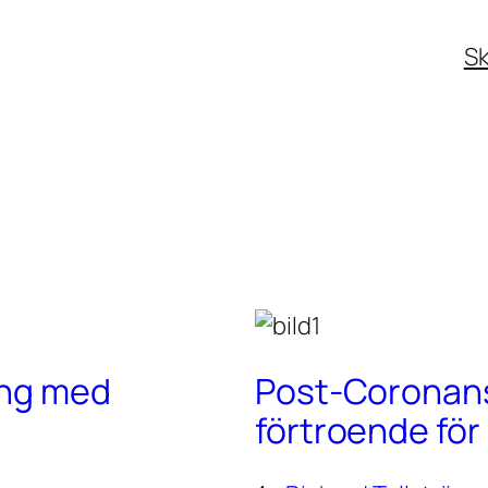
Sk
ing med
Post-Coronans 
förtroende fö