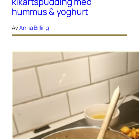
kikärtspudding med
hummus & yoghurt
Av
Anna Billing