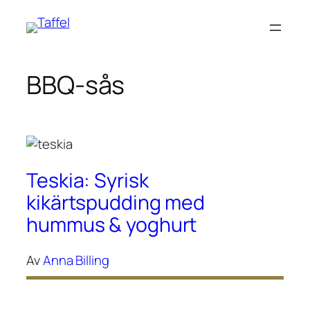
Hoppa
till
innehåll
BBQ-sås
Teskia: Syrisk
kikärtspudding med
hummus & yoghurt
Av
Anna Billing