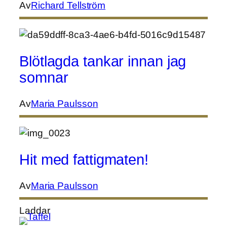
Av
Richard Tellström
Blötlagda tankar innan jag
somnar
Av
Maria Paulsson
Hit med fattigmaten!
Av
Maria Paulsson
Laddar