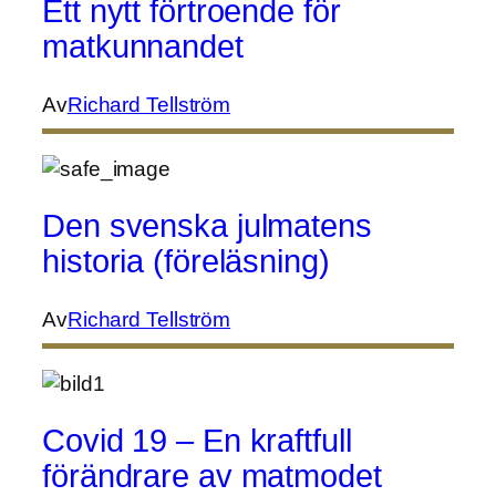
Ett nytt förtroende för
matkunnandet
Av
Richard Tellström
Den svenska julmatens
historia (föreläsning)
Av
Richard Tellström
Covid 19 – En kraftfull
förändrare av matmodet