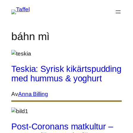
Hoppa
till
innehåll
báhn mì
Teskia: Syrisk kikärtspudding
med hummus & yoghurt
Av
Anna Billing
Post-Coronans matkultur –