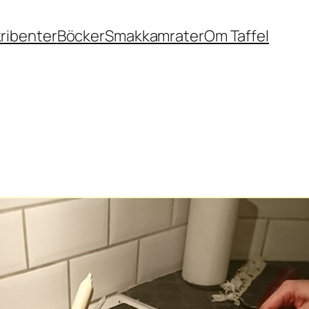
ribenter
Böcker
Smakkamrater
Om Taffel