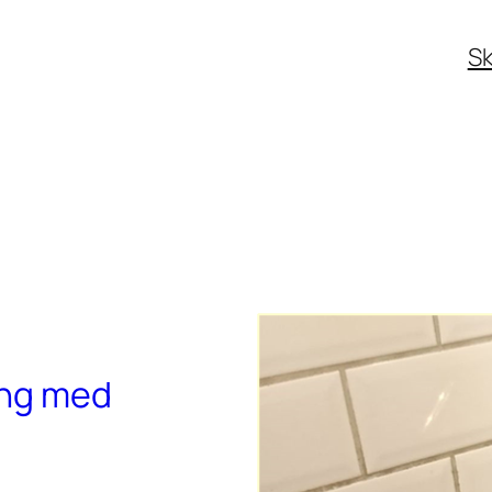
Sk
ing med