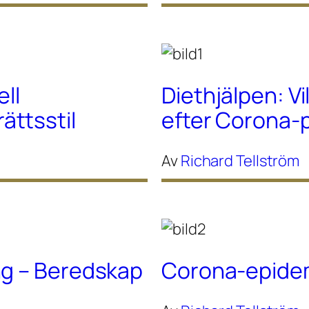
ell
Diethjälpen: Vi
ttsstil
efter Corona
Av
Richard Tellström
ng – Beredskap
Corona-epidem