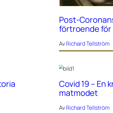
Post-Coronans 
förtroende fö
Av
Richard Tellström
toria
Covid 19 – En k
matmodet
Av
Richard Tellström