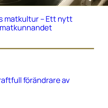
matkultur – Ett nytt
r matkunnandet
raftfull förändrare av