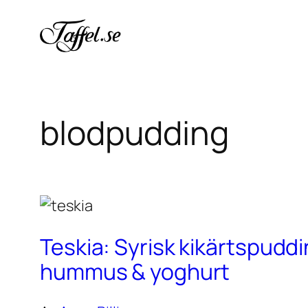
Hoppa
till
innehåll
blodpudding
Teskia: Syrisk kikärtspudd
hummus & yoghurt