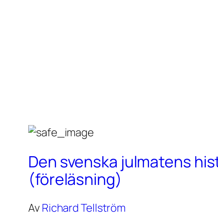
Den svenska julmatens his
(föreläsning)
Av
Richard Tellström