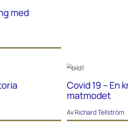
ing med
toria
Covid 19 – En k
matmodet
Av
Richard Tellström