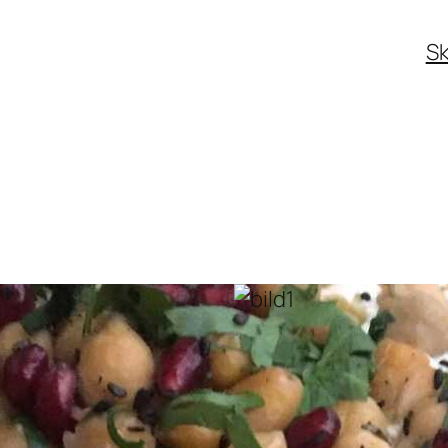
Sk
Post-Coronans 
förtroende fö