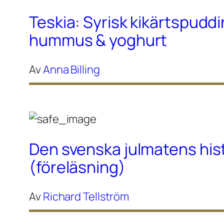
Teskia: Syrisk kikärtspudd
hummus & yoghurt
Av
Anna Billing
Den svenska julmatens his
(föreläsning)
Av
Richard Tellström