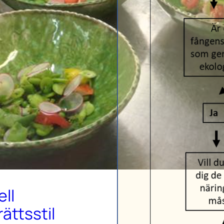
ell
ttsstil