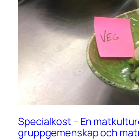
Specialkost – En matkultur
gruppgemenskap och maträ