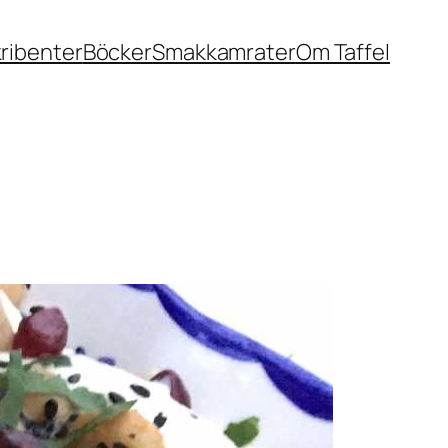
ribenter
Böcker
Smakkamrater
Om Taffel
matkultur – Ett nytt
r matkunnandet