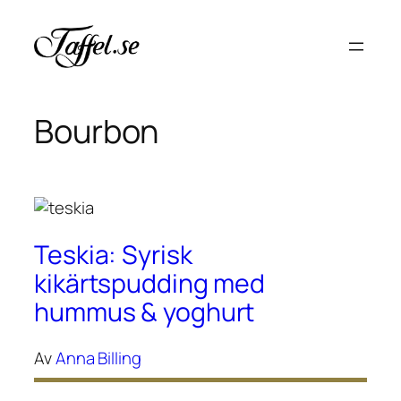
Hoppa
till
innehåll
Bourbon
Teskia: Syrisk
kikärtspudding med
hummus & yoghurt
Av
Anna Billing