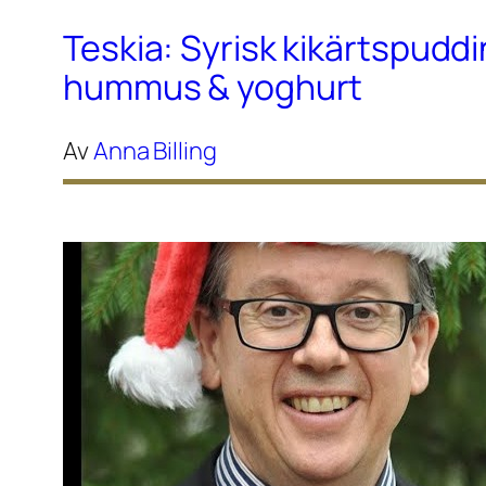
Teskia: Syrisk kikärtspudd
hummus & yoghurt
Av
Anna Billing