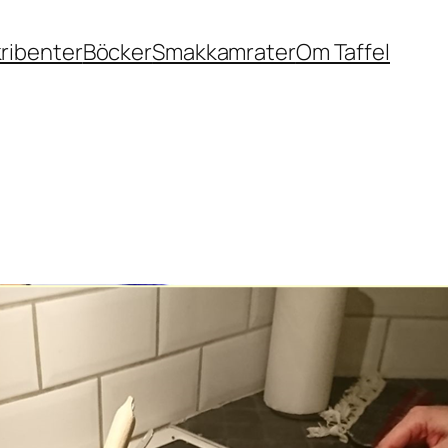
ribenter
Böcker
Smakkamrater
Om Taffel