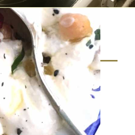
matkultur – Ett nytt
r matkunnandet