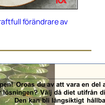
raftfull förändrare av