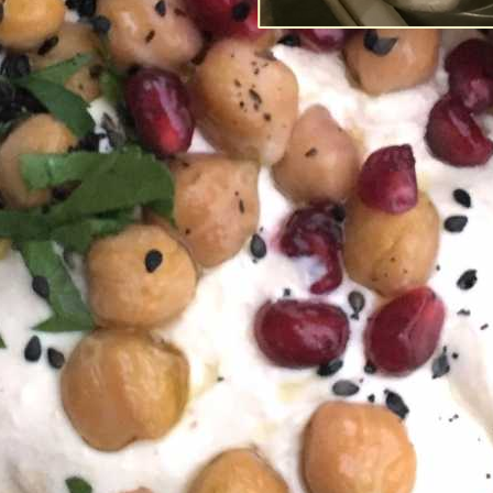
Post-Coronans 
förtroende fö
Av
Richard Tellström