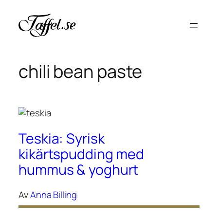
Hoppa
till
innehåll
chili bean paste
Teskia: Syrisk
kikärtspudding med
hummus & yoghurt
Av
Anna Billing