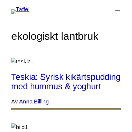
Hoppa
till
innehåll
ekologiskt lantbruk
Teskia: Syrisk kikärtspudding
med hummus & yoghurt
Av
Anna Billing