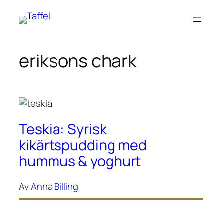
Hoppa
till
innehåll
eriksons chark
Teskia: Syrisk
kikärtspudding med
hummus & yoghurt
Av
Anna Billing