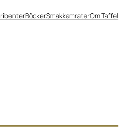
ribenter
Böcker
Smakkamrater
Om Taffel