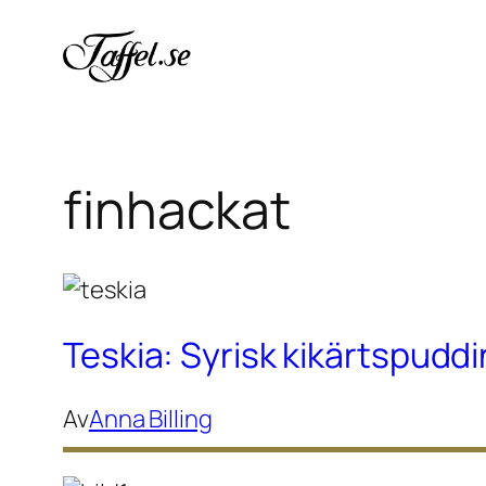
Hoppa
till
innehåll
finhackat
Teskia: Syrisk kikärtspud
Av
Anna Billing