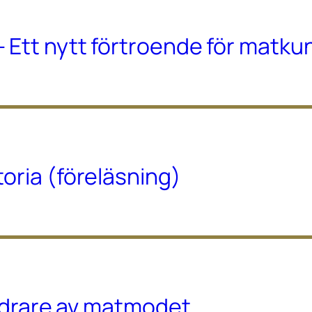
 Ett nytt förtroende för matk
oria (föreläsning)
ändrare av matmodet