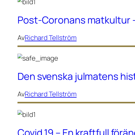
Post-Coronans matkultur –
Av
Richard Tellström
Den svenska julmatens hist
Av
Richard Tellström
Covid 19 – En kraftfull för