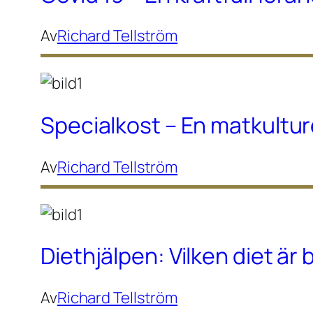
Av
Richard Tellström
Specialkost – En matkultu
Av
Richard Tellström
Diethjälpen: Vilken diet är
Av
Richard Tellström