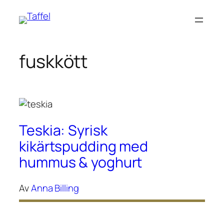
Hoppa
till
innehåll
fuskkött
Teskia: Syrisk
kikärtspudding med
hummus & yoghurt
Av
Anna Billing