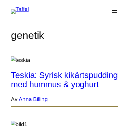
Hoppa
till
innehåll
genetik
Teskia: Syrisk kikärtspudding
med hummus & yoghurt
Av
Anna Billing