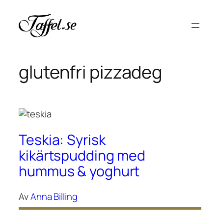
Hoppa
till
innehåll
glutenfri pizzadeg
Teskia: Syrisk
kikärtspudding med
hummus & yoghurt
Av
Anna Billing