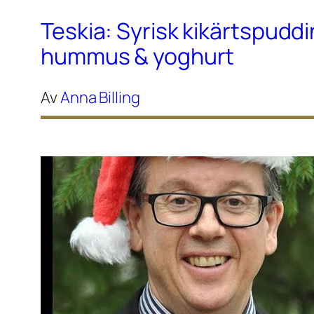
Teskia: Syrisk kikärtspudd
hummus & yoghurt
Av
Anna Billing