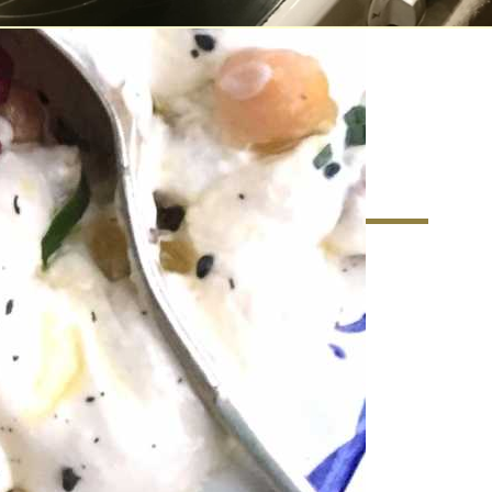
matkultur – Ett nytt
r matkunnandet