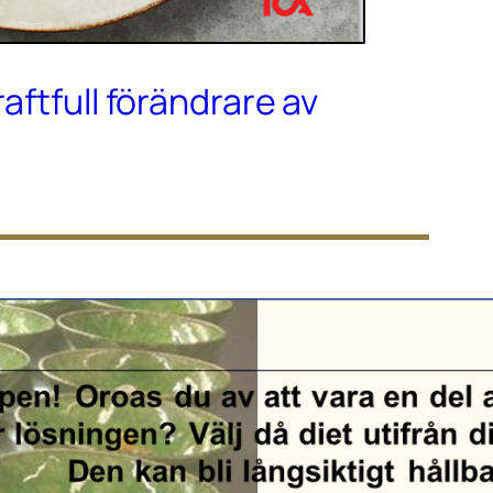
raftfull förändrare av