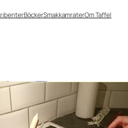
ribenter
Böcker
Smakkamrater
Om Taffel