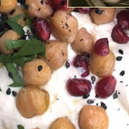
Post-Coronans 
förtroende fö
Av
Richard Tellström